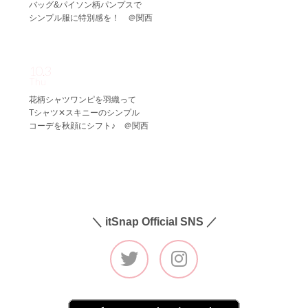
バッグ&パイソン柄パンプスで
シンプル服に特別感を！ ＠関西
10.3
Thu
花柄シャツワンピを羽織って
Tシャツ✕スキニーのシンプル
コーデを秋顔にシフト♪ ＠関西
＼ itSnap Official SNS ／