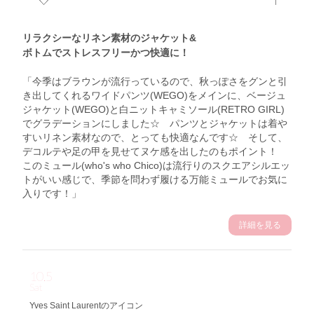
リラクシーなリネン素材のジャケット&
ボトムでストレスフリーかつ快適に！
「今季はブラウンが流行っているので、秋っぽさをグンと引
き出してくれるワイドパンツ(WEGO)をメインに、ベージュ
ジャケット(WEGO)と白ニットキャミソール(RETRO GIRL)
でグラデーションにしました☆ パンツとジャケットは着や
すいリネン素材なので、とっても快適なんです☆ そして、
デコルテや足の甲を見せてヌケ感を出したのもポイント！
このミュール(who's who Chico)は流行りのスクエアシルエッ
トがいい感じで、季節を問わず履ける万能ミュールでお気に
入りです！」
詳細を見る
10.5
Sat
Yves Saint Laurentのアイコン