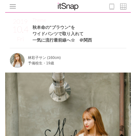
Theme
2019
10.4
秋本命の"ブラウン"を
ワイドパンツで取り入れて
Fri
一気に流行最前線へ☆ ＠関西
林彩子サン (160cm)
予備校生・19歳