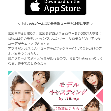
＼
おしゃれガールズの最先端コーデを19時に更新
／
出演モデル約800名、出演者SNS総フォロワー数7,000万人突破！
itSnapは旬のモデルやインフルエンサー、サロモなどのリアルな
コーデがチェックできます♫
アプリだとお気に入りコーデをit(ブックマーク)して自分だけのア
ルバムをつくれたり、
縦スクロールで次々と写真が見れるので、まるでInstagramのよう
な使い勝手で楽しめるよ☆