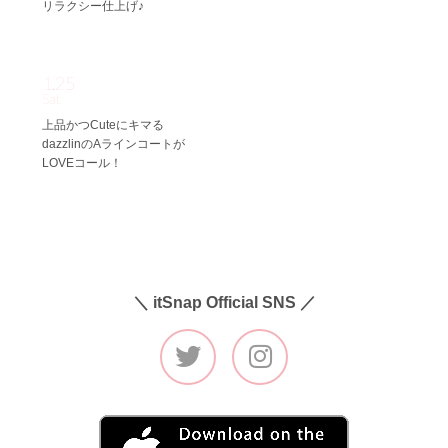
リラクシー仕上げ♪
1.25
Sat
上品かつCuteにキマる
dazzlinのAラインコートが
LOVEコール！
＼ itSnap Official SNS ／