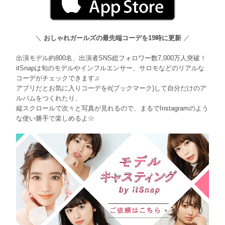
＼
おしゃれガールズの最先端コーデを19時に更新
／
出演モデル約800名、出演者SNS総フォロワー数7,000万人突破！
itSnapは旬のモデルやインフルエンサー、サロモなどのリアルな
コーデがチェックできます♫
アプリだとお気に入りコーデをit(ブックマーク)して自分だけのア
ルバムをつくれたり、
縦スクロールで次々と写真が見れるので、まるでInstagramのよう
な使い勝手で楽しめるよ☆