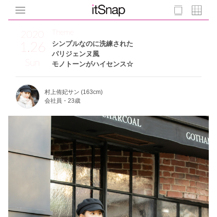
Theme
2020
1.26
シンプルなのに洗練された
パリジェンヌ風
Sun
モノトーンがハイセンス☆
村上侑妃サン (163cm)
会社員・23歳