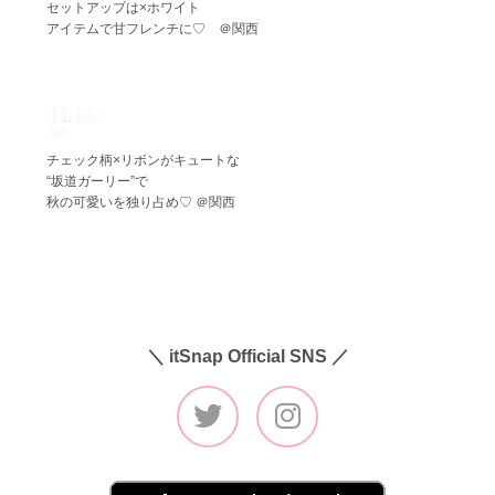
セットアップは×ホワイト
アイテムで甘フレンチに♡ ＠関西
11.14
Sat
チェック柄×リボンがキュートな
“坂道ガーリー”で
秋の可愛いを独り占め♡ ＠関西
＼ itSnap Official SNS ／