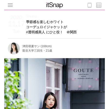
Theme
2020
11.17
季節感を楽しむホワイト
コーデュロイジャケットが
Tue
#透明感美人 にひと役！ ＠関西
津田萌夏サン (168cm)
龍谷大学三回生・21歳