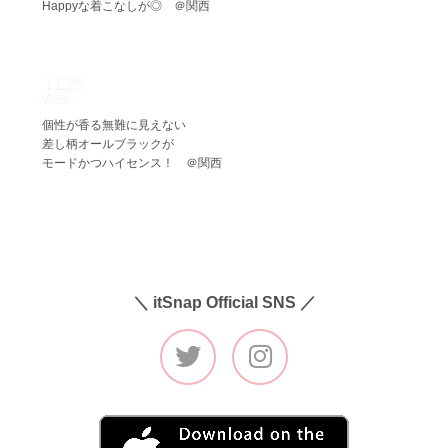
Happyな着こなしが◎ ＠関西
11.25
Wed
個性が香る無難に見えない
差し柄オールブラックが
モードかつハイセンス！ ＠関西
＼ itSnap Official SNS ／