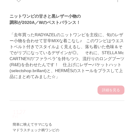
ニットワンピの甘さと黒レザー小物の
調和が2020A／Wのベストバランス！
「去年買ったRADYAZELのニットワンピを主役に、旬のレザ
ー小物を合わせて甘辛MIXな着こなし♪ このワンピはウエス
トベルト付きでスタイルよく見えるし、落ち着いた色味＆そ
でがリブになっているデザインが◎。 それに、STELLA Mc
CARTNEYの“ファラベラ”を持ちつつ、流行りのロングブーツ
(R&E)を合わせたんです！ 仕上げにレザーバケットハット
(selectshop.brillant)と、HERMÈSのストールをプラスして上
品にまとめてみました☆」
詳細を見る
11.27
Fri
簡単に映えてサマになる
マドラスチェック柄ワンピの