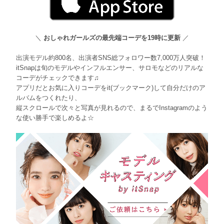
＼
おしゃれガールズの最先端コーデを19時に更新
／
出演モデル約800名、出演者SNS総フォロワー数7,000万人突破！
itSnapは旬のモデルやインフルエンサー、サロモなどのリアルな
コーデがチェックできます♫
アプリだとお気に入りコーデをit(ブックマーク)して自分だけのア
ルバムをつくれたり、
縦スクロールで次々と写真が見れるので、まるでInstagramのよう
な使い勝手で楽しめるよ☆