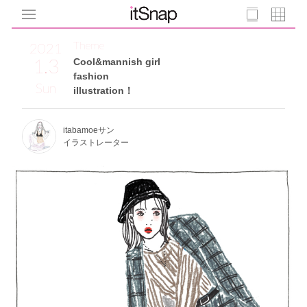
Theme
2021
1.3
Cool&mannish girl
fashion
Sun
illustration！
itabamoeサン
イラストレーター