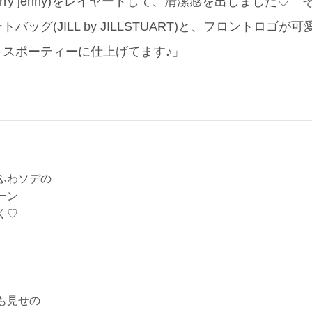
rry jenny)をレイヤードして、清潔感を出しました♡
ッグ(JILL by JILLSTUART)と、フロントロゴが可
くスポーティーに仕上げてます♪」
ふわソデの
ーン
く♡
も見せの