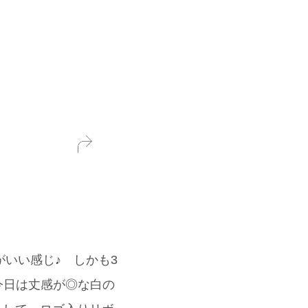
ンがいい感じ♪ しかも3
今日は丈感が◎な白の