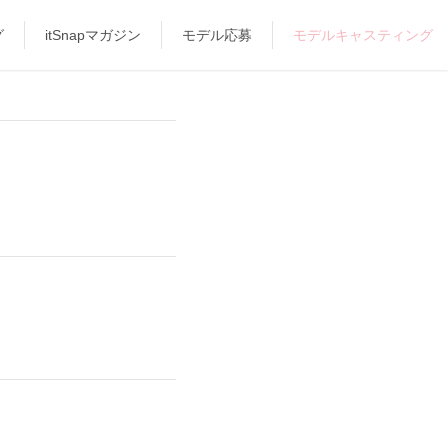
グ
itSnapマガジン
モデル応募
モデルキャスティング