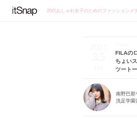
20代おしゃれ女子のためのファッションメ
Theme
2021
FILA
3.5
ちょいス
Fri
ツート
南野巴那サン
洗足学園