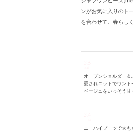
シャツワンピース(me
ンがお気に入りのトートバ
を合わせて、春らし
3.6
Sat
オープンショルダー＆
愛されニットでワント
ベージュをいっそう甘
3.4
Thu
ニーハイブーツで太も