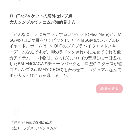
ロゴT×ジャケットの海外セレブ風
大人シンプルでデニムが知的見え☆
「どんなコーデにもマッチするジャケット(Max Mara)と、M
SGMのロゴが目をひくビッグTシャツ(MSGM)のシンプルレ
イヤード。ボトムはUNIQLOのプチプラハイウエストスキニ
ーデニムなんですが、脚のラインをきれいに見せてくれる優
秀アイテム！ 小物は、さりげないロゴの型押しに一目惚れ
したBALENCIAGAのチェーンバッグと、星型のスタッズが魅
力のパンプス(JIMMY CHOO)を合わせて、カジュアルなんで
すが大人っぽさも意識しました♪」
詳細を見る
4.3
Sat
“好き”が満載のSNIDELの
透けトップス×ジャンスカが