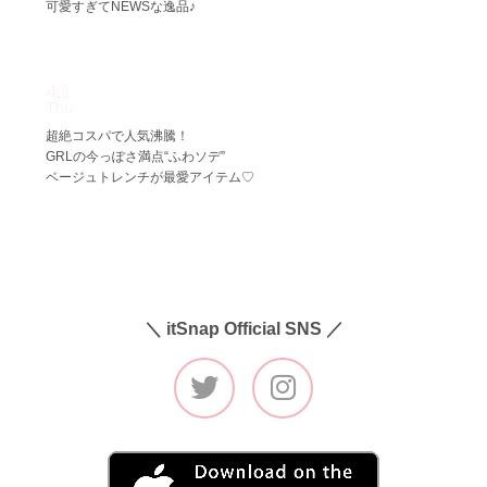
可愛すぎてNEWSな逸品♪
4.1
Thu
超絶コスパで人気沸騰！
GRLの今っぽさ満点“ふわソデ”
ベージュトレンチが最愛アイテム♡
＼ itSnap Official SNS ／