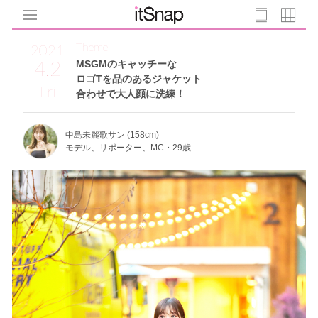
Theme
2021
4.2
MSGMのキャッチーな
ロゴTを品のあるジャケット
Fri
合わせで大人顔に洗練！
中島未麗歌サン (158cm)
モデル、リポーター、MC・29歳