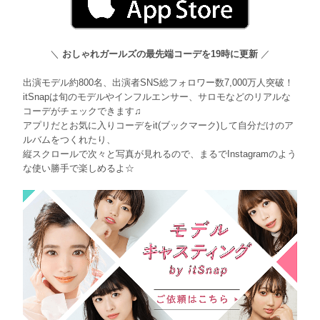
＼
おしゃれガールズの最先端コーデを19時に更新
／
出演モデル約800名、出演者SNS総フォロワー数7,000万人突破！
itSnapは旬のモデルやインフルエンサー、サロモなどのリアルな
コーデがチェックできます♫
アプリだとお気に入りコーデをit(ブックマーク)して自分だけのア
ルバムをつくれたり、
縦スクロールで次々と写真が見れるので、まるでInstagramのよう
な使い勝手で楽しめるよ☆