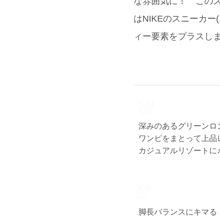
な雰囲気に！ この
はNIKEのスニーカー(
ィー要素をプラスし
5.11
Tue
深みのあるグリーンロ
ワンピをまとって上品
カジュアルリゾートに
5.7
Fri
脚長バランスにキマる