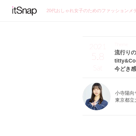
20代おしゃれ女子のためのファッションメ
Theme
2021
流行り
5.8
titty&C
Sat
今どき
小寺陽向サン
東京都立