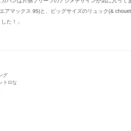
スカパンは片側プリーツのアシメデザインが気に入って
エアマックス 95)と、ビッグサイズのリュック(& choue
ました！」
ング
レトロな
♪