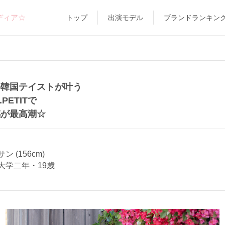
ディア☆
トップ
出演モデル
ブランドランキン
の韓国テイストが叶う
o.PETITで
感が最高潮☆
 (156cm)
大学二年・19歳