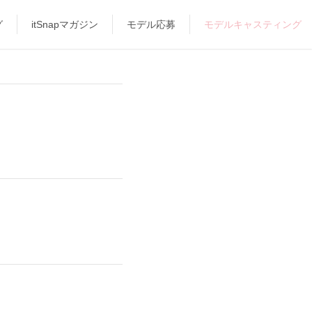
グ
itSnapマガジン
モデル応募
モデルキャスティング