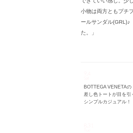
できていい感じ。少
小物は両方ともプチプラ
ールサンダル(GRL
た。」
9.4
Sat
BOTTEGA VENETAの
差し色トートが目を引く
シンプルカジュアル！
8.31
Tue