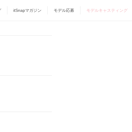
グ
itSnapマガジン
モデル応募
モデルキャスティング