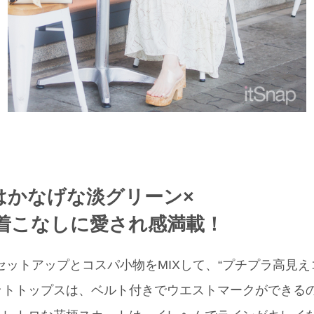
 はかなげな淡グリーン×
着こなしに愛され感満載！
のセットアップとコスパ小物をMIXして、“プチプラ高見え
ットトップスは、ベルト付きでウエストマークができる