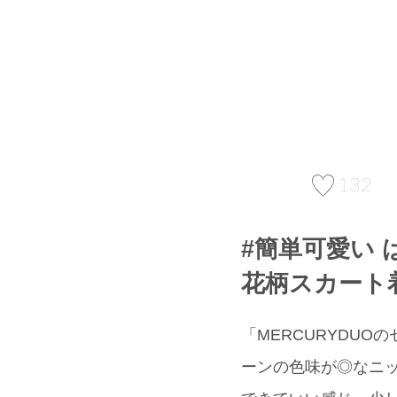
132
#簡単可愛い
花柄スカート
「MERCURYDUO
ーンの色味が◎なニ