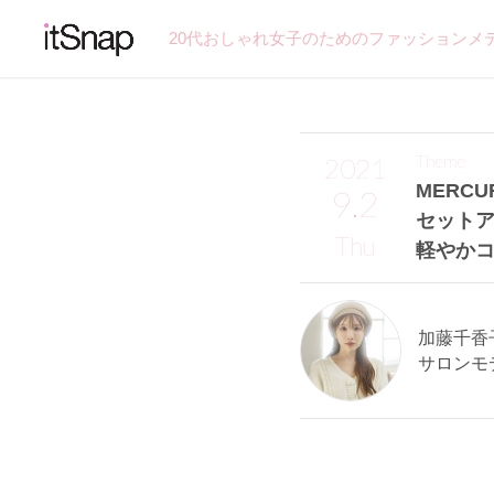
20代おしゃれ女子のためのファッションメ
Theme
2021
MERC
9.2
セットア
Thu
軽やかコ
加藤千香子
サロンモ