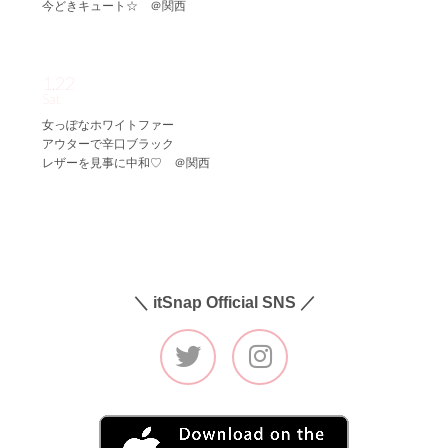
今どきキュート☆ ＠関西
1.22
Sat
女っぽなホワイトファー
アウターで辛口ブラック
レザーを見事に中和♡ ＠関西
＼ itSnap Official SNS ／