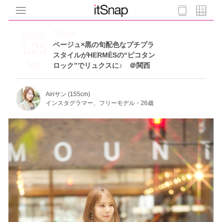
Theme
2022
1.25
ベージュ×黒の旬配色なプチプラ
スタイルがHERMÈSの“ピコタン
Tue
ロック”でリュクスに♪ ＠関西
Airiサン (155cm)
インスタグラマー、フリーモデル・26歳