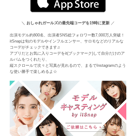
＼
おしゃれガールズの最先端コーデを19時に更新
／
出演モデル約800名、出演者SNS総フォロワー数7,000万人突破！
itSnapは旬のモデルやインフルエンサー、サロモなどのリアルな
コーデがチェックできます♫
アプリだとお気に入りコーデをit(ブックマーク)して自分だけのア
ルバムをつくれたり、
縦スクロールで次々と写真が見れるので、まるでInstagramのよう
な使い勝手で楽しめるよ☆