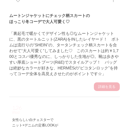
ムートンジャケットにチェック柄スカートの
ほっこり冬コーデで大人可愛く♡
「裏起毛で暖かくてデザイン性も◎なムートンジャケット
に、黒のタートルニット(ZARA)をINしたレイヤード！ ボト
ムは流行りの“SHEIN”の、タータンチェック柄スカートを合
わせて“大人可愛く”してみました♡ このスカートは約￥1,7
00とコスパ優秀なのに、しっかりした生地が◎。靴は歩きや
すい厚底ショートブーツ(R&E)でスタイルアップ！ バッグ
は絶妙なカラーが好きな、HERMÈSの“ピコタンロック”を持
ってコーデ全体を高見えさせたのがポイントです☆」
詳細を見る
1.26
Wed
女性らしい白チェスターで
ニット×デニムの定番LOOKが