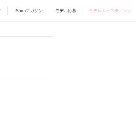
グ
itSnapマガジン
モデル応募
モデルキャスティング