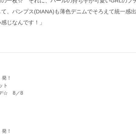
力の一枚☆ それに、パールの持ち手が可愛いGRLのプ
て、パンプス(DIANA)も薄色デニムでそろえて統一感
い感じなんです！」
p」発！
ット
ーデ☆ 8／8
p」発！