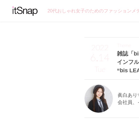
20代おしゃれ女子のためのファッションメ
Theme
2022
雑誌「bi
6.14
インフ
Tue
“bis 
眞白ありす
会社員、