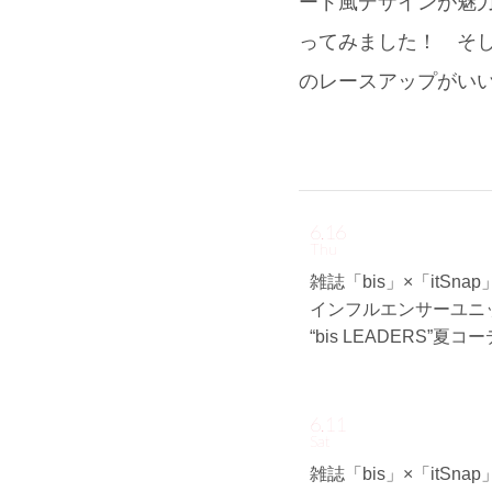
ード風デザインが魅
ってみました！ そし
のレースアップがい
6.16
Thu
雑誌「bis」×「itSna
インフルエンサーユニ
“bis LEADERS”夏コ
6.11
Sat
雑誌「bis」×「itSna