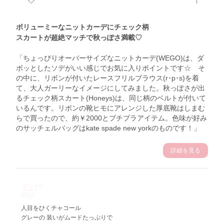
ボリューミーなニットカーデにチェック柄
スカートが超絶マッチで秋っぽさ満載♡
「ちょっぴりオーバーサイズなニットカーデ(WEGO)は、ダ
ボッとしたソデがいい感じでお気に入りポイントです☆ そ
の中に、リボンが付いたレースフリルブラウス(r･p･s)を着
て、大人ガーリーなイメージにしてみました。秋っぽさが出
るチェック柄スカート(Honeys)は、同じ柄のベルトが付いて
いるんです。リボンの靴ヒモにアレンジした厚底靴はしまむ
らで買ったので、約￥2000とプチプラアイテム。色味が好み
のサッチェルバッグはkate spade new yorkのものです！」
詳細を見る
10.19
Wed
人目をひくチャコール
グレーの 装いがムードたっぷりで