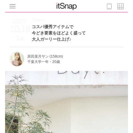
Theme
2022
10.18
コスパ優秀アイテムで
今どき要素をほどよく盛って
Tue
大人ガーリー仕上げ♪
原田菜月サン (158cm)
千葉大学一年・20歳