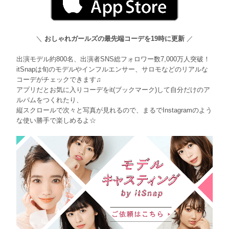
＼
おしゃれガールズの最先端コーデを19時に更新
／
出演モデル約800名、出演者SNS総フォロワー数7,000万人突破！
itSnapは旬のモデルやインフルエンサー、サロモなどのリアルな
コーデがチェックできます♫
アプリだとお気に入りコーデをit(ブックマーク)して自分だけのア
ルバムをつくれたり、
縦スクロールで次々と写真が見れるので、まるでInstagramのよう
な使い勝手で楽しめるよ☆