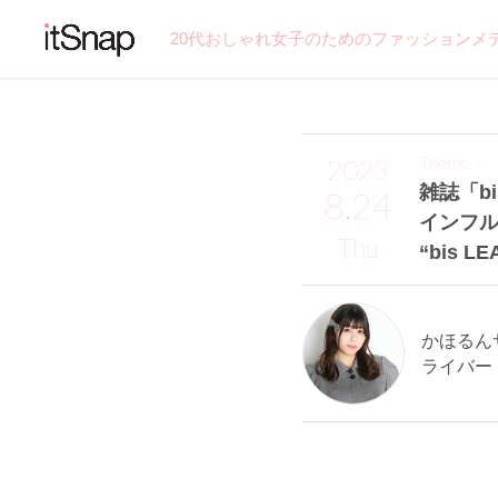
20代おしゃれ女子のためのファッションメ
Theme
2023
雑誌「bi
8.24
インフ
Thu
“bis L
かほるんサン
ライバー