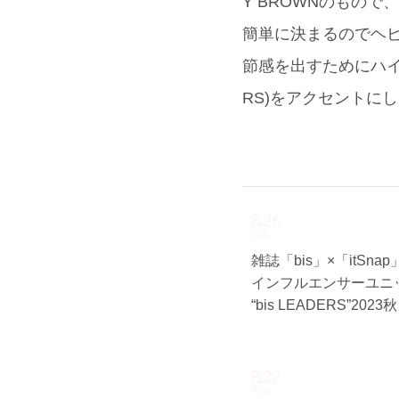
Y BROWNのもの
簡単に決まるのでヘビロ
節感を出すためにハイソッ
RS)をアクセントに
8.26
Sat
雑誌「bis」×「itSna
インフルエンサーユニ
“bis LEADERS”202
8.22
Tue