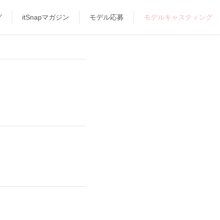
グ
itSnapマガジン
モデル応募
モデルキャスティング