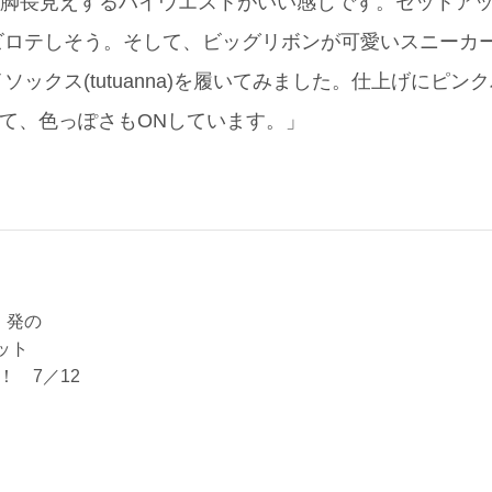
で、脚長見えするハイウエストがいい感じです。セットア
テしそう。そして、ビッグリボンが可愛いスニーカー(merr
クス(tutuanna)を履いてみました。仕上げにピンクバッ
して、色っぽさもONしています。」
p」発の
ット
3秋！ 7／12