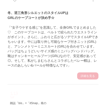
冬、逆三角形シルエットのスタイルUPは
GRLのケープコートが決め手☆
「“女子ウケする感じ”を意識して、全身GRLでまとめました
♡ このケープコートは、ベルトで絞られたウエストライン
がポイント。さらに、ふわりと広がるソデでスタイルUPでき
ちゃいます。中には取り外し可能なケープ付きニット(GRL)
と、アシンメトリーミニスカート(GRL)を合わせています。
バッグはちょうどいいサイズ感のミニバッグハンドバッグ。
靴はチャンキーヒールブーツ(GRL)なので、安定感があって
◎。そして、私がしまむらさんとコラボしたベレー帽は、レ
ースのあしらい&パールが特徴なんです♪」
詳細を見る
1.13
Sat
雑誌「bis」×「itSnap」発の