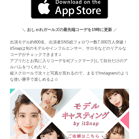
＼
おしゃれガールズの最先端コーデを19時に更新
／
出演モデル約800名、出演者SNS総フォロワー数7,000万人突破！
itSnapは旬のモデルやインフルエンサー、サロモなどのリアルな
コーデがチェックできます♫
アプリだとお気に入りコーデをit(ブックマーク)して自分だけのア
ルバムをつくれたり、
縦スクロールで次々と写真が見れるので、まるでInstagramのよう
な使い勝手で楽しめるよ☆