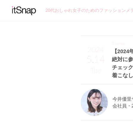
20代おしゃれ女子のためのファッションメ
Theme
2024
【2024
5.14
絶対に
チェック
Tue
着こな
今井優里サン
会社員・