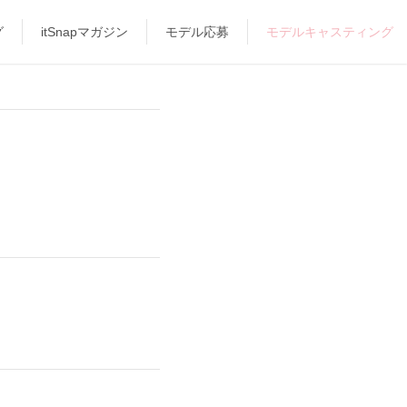
グ
itSnapマガジン
モデル応募
モデルキャスティング