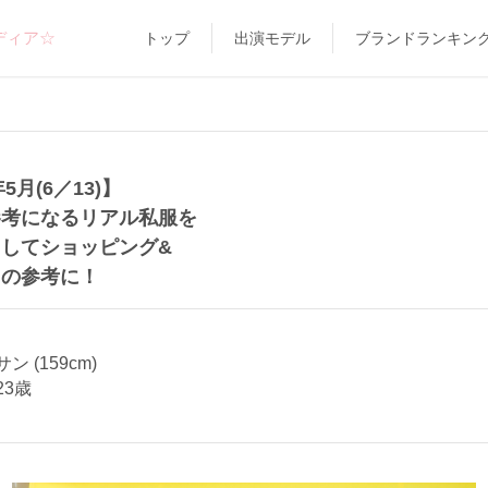
ディア☆
トップ
出演モデル
ブランドランキン
年5月(6／13)】
参考になるリアル私服を
してショッピング&
しの参考に！
 (159cm)
23歳