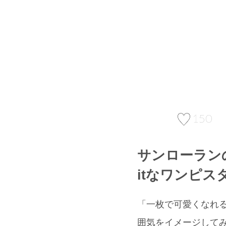
150
サンローラン
itなワンピス
「一枚で可愛くなれるお
囲気をイメージして