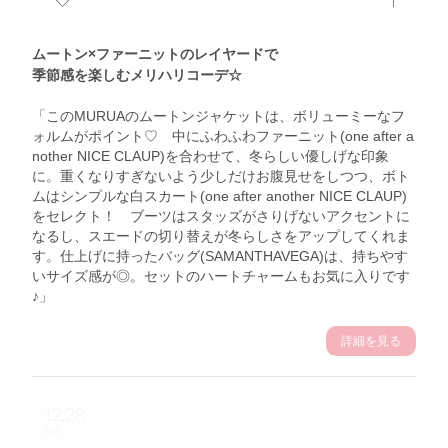
ムートン×ファーニットのレイヤードで
季節感を楽しむメリハリコーデ☆
「このMURUAのムートンジャケットは、ボリューミーなフ
ォルムがポイント♡ 中にふわふわファーニット(one after a
nother NICE CLAUP)を合わせて、冬らしい優しげな印象
に。重くなりすぎないよう少しだけお腹見せをしつつ、ボト
ムはシンプルな白スカート(one after another NICE CLAUP)
をセレクト！ ブーツはスタッズがさりげないアクセントに
なるし、スエードの切り替えが冬らしさをアップしてくれま
す。仕上げに持ったバッグ(SAMANTHAVEGA)は、持ちやす
いサイズ感が◎。セットのハートチャームもお気に入りです
♪」
詳細を見る
12.28
Sat