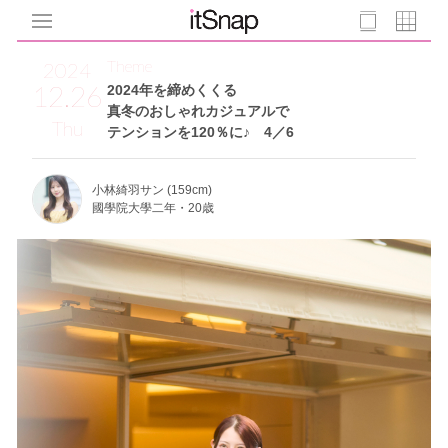
Theme
2024
12.26
2024年を締めくくる
真冬のおしゃれカジュアルで
Thu
テンションを120％に♪ 4／6
小林綺羽サン (159cm)
國學院大學二年・20歳