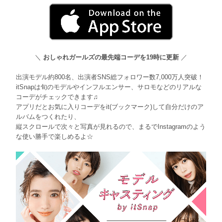
＼
おしゃれガールズの最先端コーデを19時に更新
／
出演モデル約800名、出演者SNS総フォロワー数7,000万人突破！
itSnapは旬のモデルやインフルエンサー、サロモなどのリアルな
コーデがチェックできます♫
アプリだとお気に入りコーデをit(ブックマーク)して自分だけのア
ルバムをつくれたり、
縦スクロールで次々と写真が見れるので、まるでInstagramのよう
な使い勝手で楽しめるよ☆