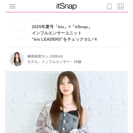
Theme
2025
6.7
2025年夏号「bis」×「itSnap」
インフルエンサーユニット
Sat
“bis LEADERS”をチェック☆1／4
榊原樹里サン (160cm)
モデル、インフルエンサー・18歳