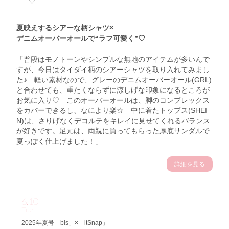
夏映えするシアーな柄シャツ×
デニムオーバーオールで“ラフ可愛く”♡
「普段はモノトーンやシンプルな無地のアイテムが多いんで
すが、今日はタイダイ柄のシアーシャツを取り入れてみまし
た♪ 軽い素材なので、グレーのデニムオーバーオール(GRL)
と合わせても、重たくならずに涼しげな印象になるところが
お気に入り♡ このオーバーオールは、脚のコンプレックス
をカバーできるし、なにより楽☆ 中に着たトップス(SHEI
N)は、さりげなくデコルテをキレイに見せてくれるバランス
が好きです。足元は、両親に買ってもらった厚底サンダルで
夏っぽく仕上げました！」
詳細を見る
6.10
Tue
2025年夏号「bis」×「itSnap」