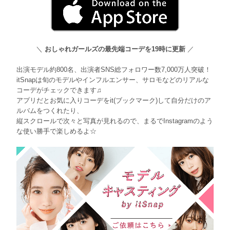
＼
おしゃれガールズの最先端コーデを19時に更新
／
出演モデル約800名、出演者SNS総フォロワー数7,000万人突破！
itSnapは旬のモデルやインフルエンサー、サロモなどのリアルな
コーデがチェックできます♫
アプリだとお気に入りコーデをit(ブックマーク)して自分だけのア
ルバムをつくれたり、
縦スクロールで次々と写真が見れるので、まるでInstagramのよう
な使い勝手で楽しめるよ☆