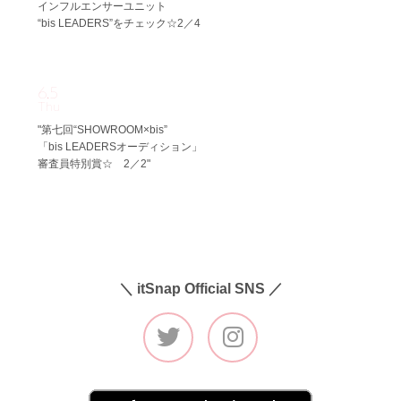
インフルエンサーユニット
“bis LEADERS”をチェック☆2／4
6.5
Thu
"第七回“SHOWROOM×bis”
「bis LEADERSオーディション」
審査員特別賞☆ 2／2"
＼ itSnap Official SNS ／