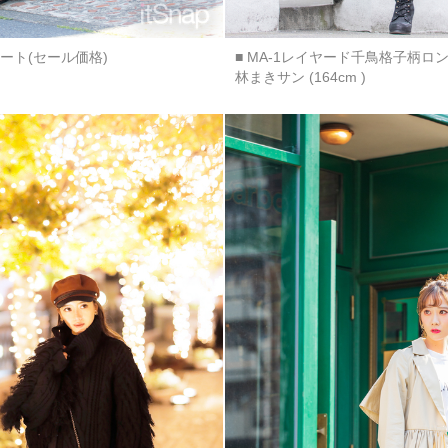
ート(セール価格)
■ MA-1レイヤード千鳥格子柄ロ
林まきサン (164cm )