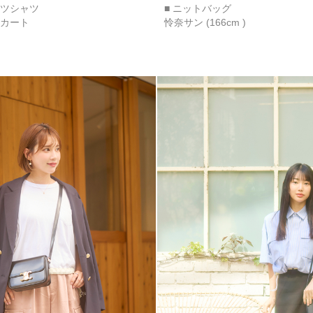
ーツシャツ
■ ニットバッグ
スカート
怜奈サン (166cm )