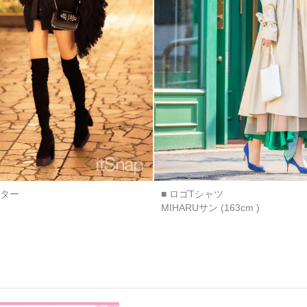
ウター
■ ロゴTシャツ
MIHARUサン (163cm )