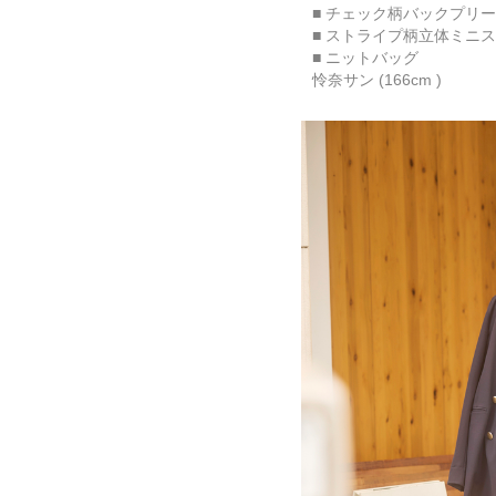
■ チェック柄バックプリ
■ ストライプ柄立体ミニ
■ ニットバッグ
怜奈サン (166cm )