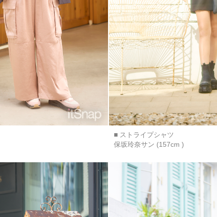
■ ストライプシャツ
保坂玲奈サン (157cm )