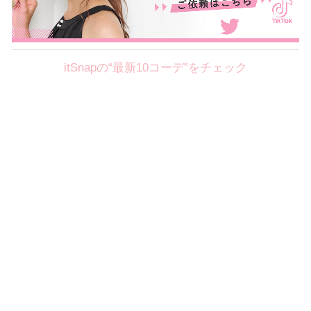
itSnapの“最新10コーデ”をチェック
Theme
8.7
【2026年8月(2／12)】
好印象を約束するミッドサマーの
Fri
旬スタイルに視線集中！ ＠東京
岩永莉子サン (149cm)
青山学院大学二年・20歳