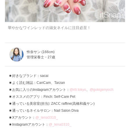
華やかなワインレッドの淑女ネイルに注目必至！
怜奈サン (166cm)
管理栄養士・27歳
好きなブランド：sacai
よく読む雑誌：CanCam、Tarzan
お気に入りのInstagramアカウント：
@rili.tokyo
、
@gokigenyoch
オススメのアプリ：Finch: Self-Care Pet
通っている美容室(担当): ZACC raffine(高橋和義サン)
通っているネイルサロン：Nail Salon Diva
Xアカウント：
@_lena0310_
Instagramアカウント：
@_lena0310_