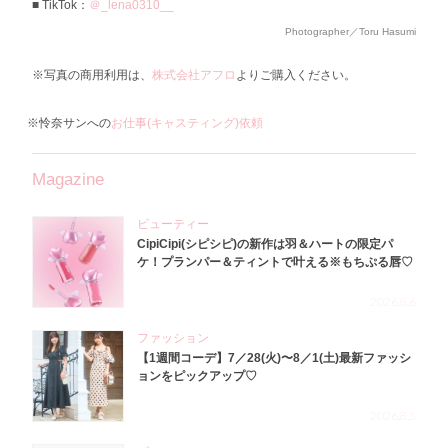
TikTok：
＠_lena0310__
Photographer／Toru Hasumi
※写真の商用利用は、
株式会社アフロ
よりご購入ください。
※怜奈サンへの
お仕事(キャスティング)依頼
Magazine
ビューティー
CipiCipi(シピシピ)の新作は羽＆ハートの限定パ
ケ！プランパー＆ティントで叶える※もちぷる唇♡
2026.8.6
ファッション
【1週間コーデ】7／28(火)〜8／1(土)最新ファッシ
ョンをピックアップ♡
2026.8.5