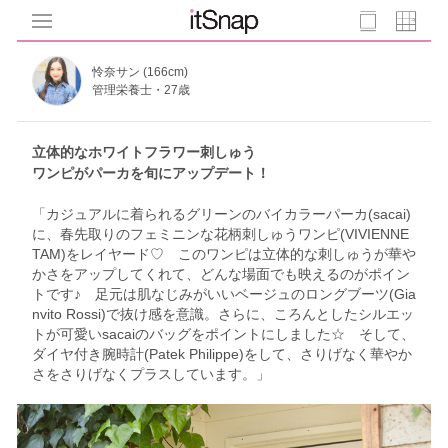
怜奈サン (166cm)
管理栄養士・27歳
立体的なホワイトフラワー刺しゅう
ワンピがパーカを旬にアップデート！
「カジュアルに着られるグリーンのバイカラーパーカ(sacai)
に、春先取りのフェミニンな花柄刺しゅうワンピ(VIVIENNE
TAM)をレイヤード♡ このワンピは立体的な刺しゅうが華や
かさをアップしてくれて、どんな場面でも映えるのがポイン
トです♪ 足元は肌なじみがいいベージュのロングブーツ(Gia
nvito Rossi)で抜け感を意識。さらに、ころんとしたシルエッ
トが可愛いsacaiのバッグをポイントにしました☆ そして、
ダイヤ付き腕時計(Patek Philippe)をして、さりげなく華やか
さをさりげなくプラスしています。」