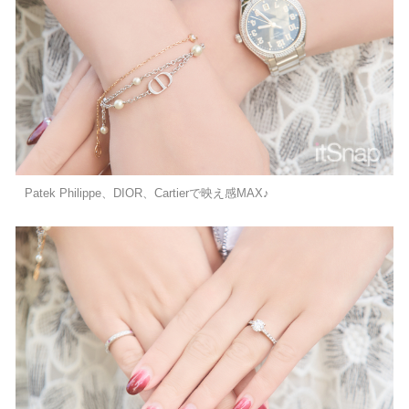
Patek Philippe、DIOR、Cartierで映え感MAX♪