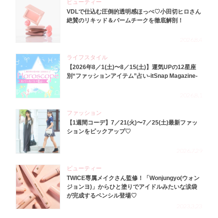
ビューティー
VDLで仕込む圧倒的透明感ほっぺ♡小田切ヒロさん
絶賛のリキッド＆バームチークを徹底解剖！
2026.8.4
ライフスタイル
【2026年8／1(土)〜8／15(土)】運気UPの12星座
別“ファッションアイテム”占い-itSnap Magazine-
2026.8.1
ファッション
【1週間コーデ】7／21(火)〜7／25(土)最新ファッ
ションをピックアップ♡
2026.7.29
ビューティー
TWICE専属メイクさん監修！「Wonjungyo(ウォン
ジョンヨ)」からひと塗りでアイドルみたいな涙袋
が完成するペンシル登場♡
2023.3.23