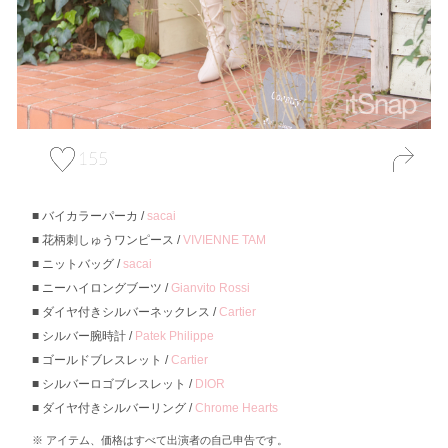
155
バイカラーパーカ /
sacai
花柄刺しゅうワンピース /
VIVIENNE TAM
ニットバッグ /
sacai
ニーハイロングブーツ /
Gianvito Rossi
ダイヤ付きシルバーネックレス /
Cartier
シルバー腕時計 /
Patek Philippe
ゴールドブレスレット /
Cartier
シルバーロゴブレスレット /
DIOR
ダイヤ付きシルバーリング /
Chrome Hearts
アイテム、価格はすべて出演者の自己申告です。