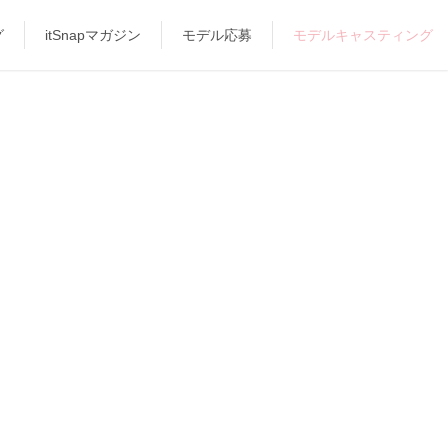
グ
itSnapマガジン
モデル応募
モデルキャスティング