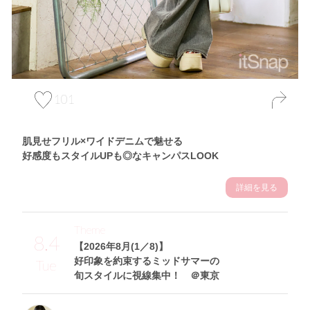
101
肌見せフリル×ワイドデニムで魅せる
好感度もスタイルUPも◎なキャンパスLOOK
詳細を見る
Theme
8.4
【2026年8月(1／8)】
好印象を約束するミッドサマーの
Tue
旬スタイルに視線集中！ ＠東京