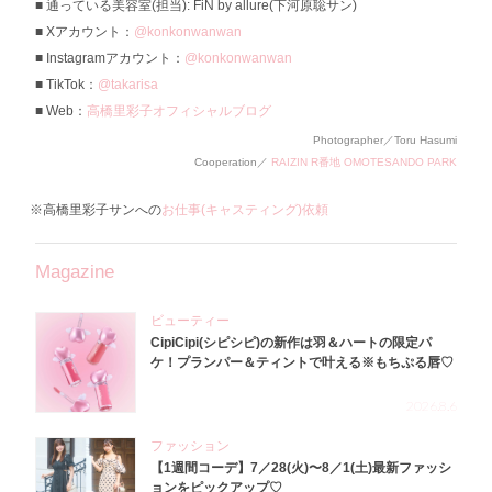
通っている美容室(担当): FiN by allure(下河原聡サン)
Xアカウント：
@konkonwanwan
Instagramアカウント：
@konkonwanwan
TikTok：
@takarisa
Web：
高橋里彩子オフィシャルブログ
Photographer／Toru Hasumi
Cooperation／
RAIZIN R番地 OMOTESANDO PARK
※高橋里彩子サンへの
お仕事(キャスティング)依頼
Magazine
ビューティー
CipiCipi(シピシピ)の新作は羽＆ハートの限定パ
ケ！プランパー＆ティントで叶える※もちぷる唇♡
2026.8.6
ファッション
【1週間コーデ】7／28(火)〜8／1(土)最新ファッシ
ョンをピックアップ♡