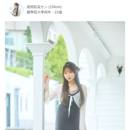
昼間彩花サン (156cm)
國學院大學四年・22歳