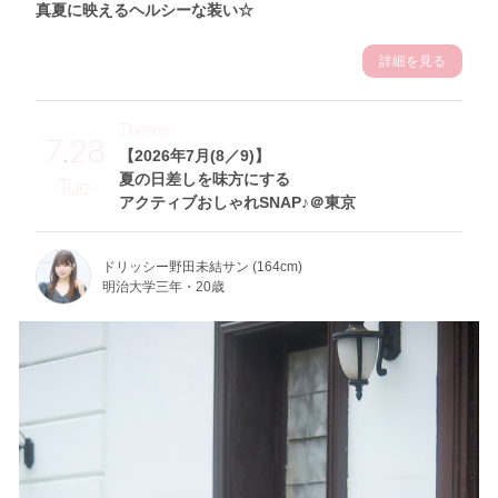
真夏に映えるヘルシーな装い☆
詳細を見る
Theme
7.28
【2026年7月(8／9)】
夏の日差しを味方にする
Tue
アクティブおしゃれSNAP♪＠東京
ドリッシー野田未結サン (164cm)
明治大学三年・20歳