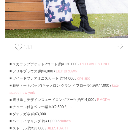
133
スカラップポケットPコート 約¥120,000 /
RED VALENTINO
フリルブラウス 約¥4,000 /
LILY BROWN
ツイードフレアミニスカート 約¥4,000 /
one spo
花柄トートバッグ(キャメロン グランド フローラ) 約¥77,000 /
kate
spade new york
折り返しデザインスエードロングブーツ 約¥14,000 /
EMODA
チュール付きベレー帽 約¥2,500 /
petale
ダテメガネ 約¥3,000
ハートイヤリング 約¥1,000 /
claire's
ストール 約¥23,000 /
JILLSTUART