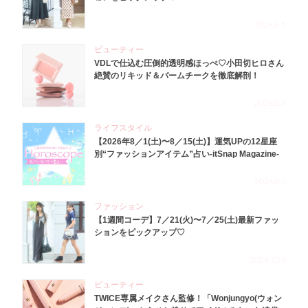
2026.8.5
ビューティー
VDLで仕込む圧倒的透明感ほっぺ♡小田切ヒロさん
絶賛のリキッド＆バームチークを徹底解剖！
2026.8.4
ライフスタイル
【2026年8／1(土)〜8／15(土)】運気UPの12星座
別“ファッションアイテム”占い-itSnap Magazine-
2026.8.1
ファッション
【1週間コーデ】7／21(火)〜7／25(土)最新ファッ
ションをピックアップ♡
2026.7.29
ビューティー
TWICE専属メイクさん監修！「Wonjungyo(ウォン