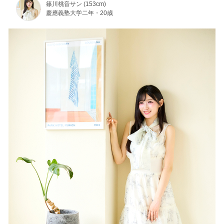
篠川桃音サン (153cm)
慶應義塾大学二年・20歳