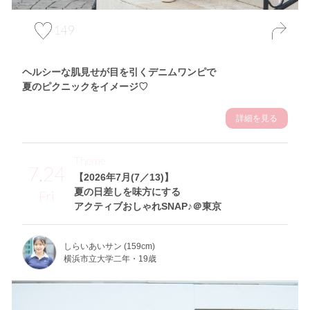
149
ヘルシーな肌見せが目を引くデニムワンピで
夏のピクニックをイメージ♡
詳細を見る
Theme
7.24
【2026年7月(7／13)】
夏の日差しを味方にする
Fri
アクティブおしゃれSNAP♪＠東京
しらいあいサン (159cm)
横浜市立大学二年・19歳