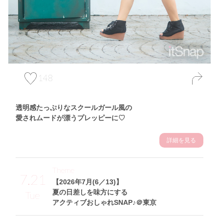
148
透明感たっぷりなスクールガール風の
愛されムードが漂うプレッピーに♡
詳細を見る
Theme
7.21
【2026年7月(6／13)】
夏の日差しを味方にする
Tue
アクティブおしゃれSNAP♪＠東京