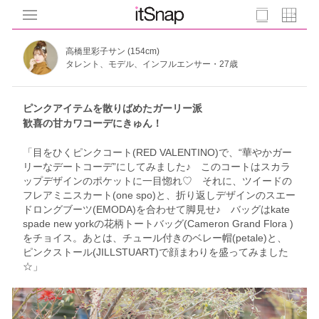
高橋里彩子サン (154cm)
タレント、モデル、インフルエンサー・27歳
ピンクアイテムを散りばめたガーリー派
歓喜の甘カワコーデにきゅん！
「目をひくピンクコート(RED VALENTINO)で、“華やかガー
リーなデートコーデ”にしてみました♪ このコートはスカラ
ップデザインのポケットに一目惚れ♡ それに、ツイードの
フレアミニスカート(one spo)と、折り返しデザインのスエー
ドロングブーツ(EMODA)を合わせて脚見せ♪ バッグはkate
spade new yorkの花柄トートバッグ(Cameron Grand Flora )
をチョイス。あとは、チュール付きのベレー帽(petale)と、
ピンクストール(JILLSTUART)で顔まわりを盛ってみました
☆」