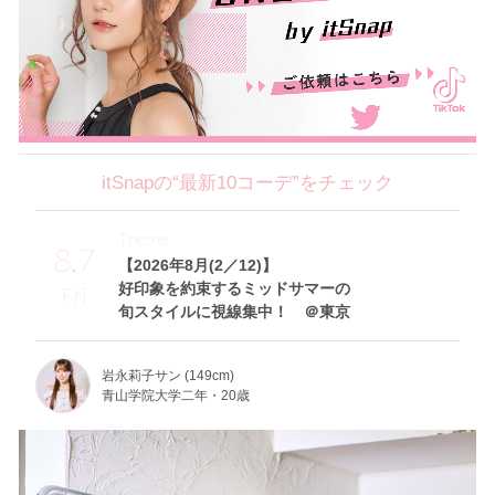
itSnapの“最新10コーデ”をチェック
Theme
8.7
【2026年8月(2／12)】
好印象を約束するミッドサマーの
Fri
旬スタイルに視線集中！ ＠東京
岩永莉子サン (149cm)
青山学院大学二年・20歳