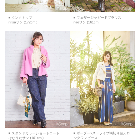
■ タンクトップ
■ フェザージャガードブラウス
ririsaサン (172cm )
naeサン (161cm )
■ スタンドカラーショートコート
■ ボーダー×ストライプ柄切り替えロ
はなうたサン (161cm )
ングワンピース