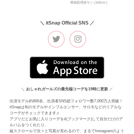
豊福彩理奈サン (160cm )
＼ itSnap Official SNS ／
＼
おしゃれガールズの最先端コーデを19時に更新
／
出演モデル約800名、出演者SNS総フォロワー数7,000万人突破！
itSnapは旬のモデルやインフルエンサー、サロモなどのリアルな
コーデがチェックできます♫
アプリだとお気に入りコーデをit(ブックマーク)して自分だけのア
ルバムをつくれたり、
縦スクロールで次々と写真が見れるので、まるでInstagramのよう