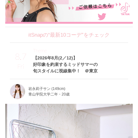
itSnapの“最新10コーデ”をチェック
Theme
8.7
【2026年8月(2／12)】
好印象を約束するミッドサマーの
Fri
旬スタイルに視線集中！ ＠東京
岩永莉子サン (149cm)
青山学院大学二年・20歳