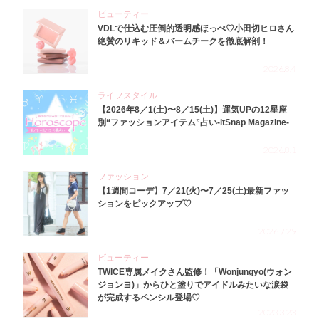
ビューティー
VDLで仕込む圧倒的透明感ほっぺ♡小田切ヒロさん
絶賛のリキッド＆バームチークを徹底解剖！
2026.8.4
ライフスタイル
【2026年8／1(土)〜8／15(土)】運気UPの12星座
別“ファッションアイテム”占い-itSnap Magazine-
2026.8.1
ファッション
【1週間コーデ】7／21(火)〜7／25(土)最新ファッ
ションをピックアップ♡
2026.7.29
ビューティー
TWICE専属メイクさん監修！「Wonjungyo(ウォン
ジョンヨ)」からひと塗りでアイドルみたいな涙袋
が完成するペンシル登場♡
2023.3.23