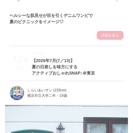
ヘルシーな肌見せが目を引くデニムワンピで
夏のピクニックをイメージ♡
詳細を見る
Theme
7.24
【2026年7月(7／13)】
夏の日差しを味方にする
Fri
アクティブおしゃれSNAP♪＠東京
しらいあいサン (159cm)
横浜市立大学二年・19歳