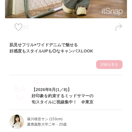
83
肌見せフリル×ワイドデニムで魅せる
好感度もスタイルUPも◎なキャンパスLOOK
詳細を見る
Theme
8.4
【2026年8月(1／8)】
好印象を約束するミッドサマーの
Tue
旬スタイルに視線集中！ ＠東京
篠川桃音サン (153cm)
慶應義塾大学二年・20歳