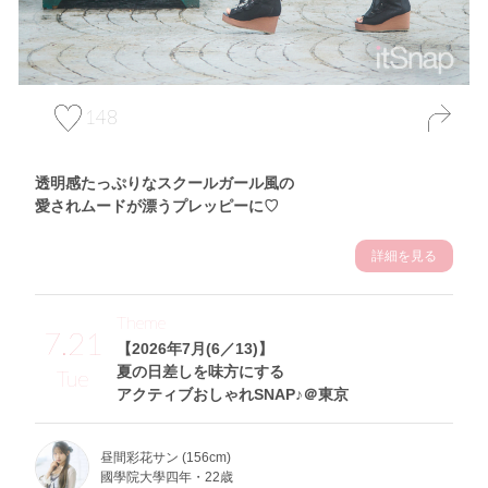
148
透明感たっぷりなスクールガール風の
愛されムードが漂うプレッピーに♡
詳細を見る
Theme
7.21
【2026年7月(6／13)】
夏の日差しを味方にする
Tue
アクティブおしゃれSNAP♪＠東京
昼間彩花サン (156cm)
國學院大學四年・22歳