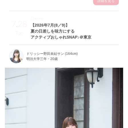
詳細を見る
Theme
7.28
【2026年7月(8／9)】
夏の日差しを味方にする
Tue
アクティブおしゃれSNAP♪＠東京
ドリッシー野田未結サン (164cm)
明治大学三年・20歳