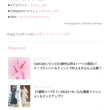
Xアカウント：
@hana_uta3
Instagramアカウント：
@hana_uta3
Web：
HANAUTA official web
Photographer／Michihiro Shimizu
※はなうたサンへの
お仕事(キャスティング)依頼
Magazine
ビューティー
CipiCipi(シピシピ)の新作は羽＆ハートの限定パ
ケ！プランパー＆ティントで叶える※もちぷる唇♡
2026.8.6
ファッション
【1週間コーデ】7／28(火)〜8／1(土)最新ファッシ
ョンをピックアップ♡
2026.8.5