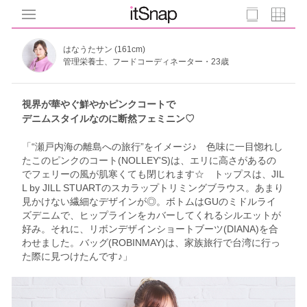
はなうたサン (161cm)
管理栄養士、フードコーディネーター・23歳
視界が華やぐ鮮やかピンクコートで
デニムスタイルなのに断然フェミニン♡
「“瀬戸内海の離島への旅行”をイメージ♪ 色味に一目惚れし
たこのピンクのコート(NOLLEY'S)は、エリに高さがあるの
でフェリーの風が肌寒くても閉じれます☆ トップスは、JIL
L by JILL STUARTのスカラップトリミングブラウス。あまり
見かけない繊細なデザインが◎。ボトムはGUのミドルライ
ズデニムで、ヒップラインをカバーしてくれるシルエットが
好み。それに、リボンデザインショートブーツ(DIANA)を合
わせました。バッグ(ROBINMAY)は、家族旅行で台湾に行っ
た際に見つけたんです♪」