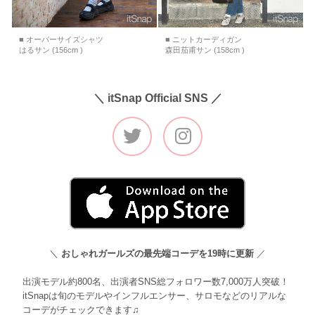
■ オーバーサイズシャツ
■ ニットカーディガン
はるサン (156cm )
森田茄甫サン (158cm )
＼ itSnap Official SNS ／
＼
おしゃれガールズの最先端コーデを19時に更新
／
出演モデル約800名、出演者SNS総フォロワー数7,000万人突破！
itSnapは旬のモデルやインフルエンサー、サロモなどのリアルな
コーデがチェックできます♫