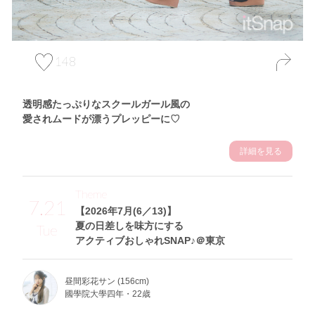
148
透明感たっぷりなスクールガール風の
愛されムードが漂うプレッピーに♡
詳細を見る
Theme
7.21
【2026年7月(6／13)】
夏の日差しを味方にする
Tue
アクティブおしゃれSNAP♪＠東京
昼間彩花サン (156cm)
國學院大學四年・22歳