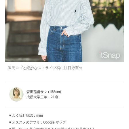
胸元ロゴと絶妙なストライプ柄に注目必至☆
森田茄甫サン (158cm)
成蹊大学三年・21歳
よく読む雑誌：mini
オススメのアプリ：Google マップ