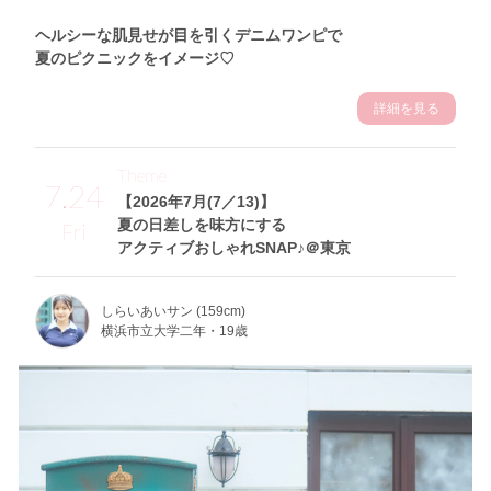
ヘルシーな肌見せが目を引くデニムワンピで
夏のピクニックをイメージ♡
詳細を見る
Theme
7.24
【2026年7月(7／13)】
夏の日差しを味方にする
Fri
アクティブおしゃれSNAP♪＠東京
しらいあいサン (159cm)
横浜市立大学二年・19歳