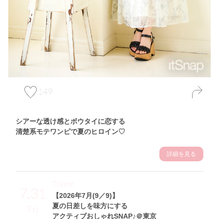
149
シアーな透け感とボウタイに恋する
清楚系モテワンピで夏のヒロイン♡
詳細を見る
Theme
7.31
【2026年7月(9／9)】
夏の日差しを味方にする
Fri
アクティブおしゃれSNAP♪＠東京