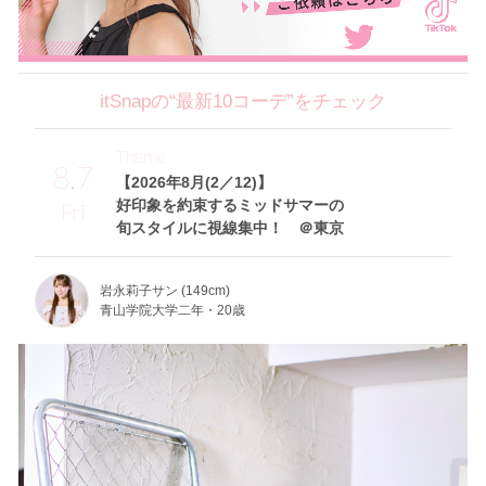
itSnapの“最新10コーデ”をチェック
Theme
8.7
【2026年8月(2／12)】
好印象を約束するミッドサマーの
Fri
旬スタイルに視線集中！ ＠東京
岩永莉子サン (149cm)
青山学院大学二年・20歳