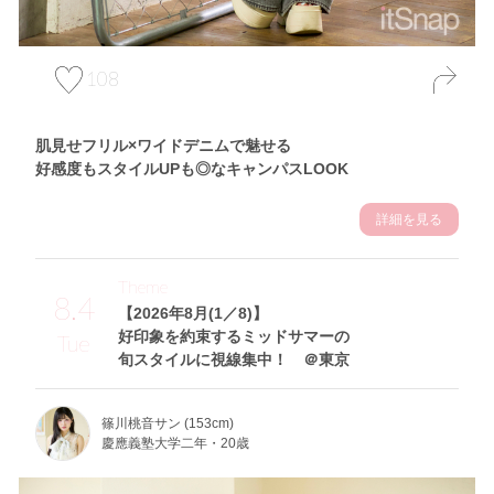
108
肌見せフリル×ワイドデニムで魅せる
好感度もスタイルUPも◎なキャンパスLOOK
詳細を見る
Theme
8.4
【2026年8月(1／8)】
好印象を約束するミッドサマーの
Tue
旬スタイルに視線集中！ ＠東京
篠川桃音サン (153cm)
慶應義塾大学二年・20歳