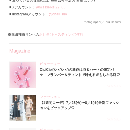
通っている美容室(担当): laia 吉祥寺店(小林星也サン)
Xアカウント：
@missseikei22_05
Instagramアカウント：
@ohak_mo
Photographer／Toru Hasumi
※森田茄甫サンへの
お仕事(キャスティング)依頼
Magazine
ビューティー
CipiCipi(シピシピ)の新作は羽＆ハートの限定パ
ケ！プランパー＆ティントで叶える※もちぷる唇♡
2026.8.6
ファッション
【1週間コーデ】7／28(火)〜8／1(土)最新ファッシ
ョンをピックアップ♡
2026.8.5