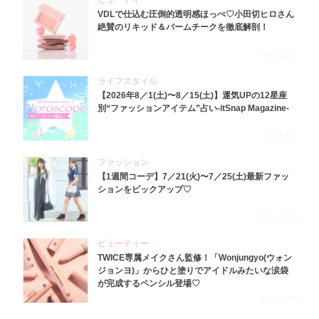
ビューティー
VDLで仕込む圧倒的透明感ほっぺ♡小田切ヒロさん
絶賛のリキッド＆バームチークを徹底解剖！
2026.8.4
ライフスタイル
【2026年8／1(土)〜8／15(土)】運気UPの12星座
別“ファッションアイテム”占い-itSnap Magazine-
2026.8.1
ファッション
【1週間コーデ】7／21(火)〜7／25(土)最新ファッ
ションをピックアップ♡
2026.7.29
ビューティー
TWICE専属メイクさん監修！「Wonjungyo(ウォン
ジョンヨ)」からひと塗りでアイドルみたいな涙袋
が完成するペンシル登場♡
2023.3.23