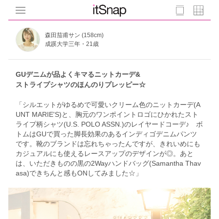
森田茄甫サン (158cm)
成蹊大学三年・21歳
GUデニムが品よくキマるニットカーデ&
ストライプシャツのほんのりプレッピー☆
「シルエットがゆるめで可愛いクリーム色のニットカーデ(A
UNT MARIE'S)と、胸元のワンポイントロゴにひかれたスト
ライプ柄シャツ(U.S. POLO ASSN.)のレイヤードコーデ♪ ボ
トムはGUで買った脚長効果のあるインディゴデニムパンツ
です。靴のブランドは忘れちゃったんですが、きれいめにも
カジュアルにも使えるレースアップのデザインが◎。あと
は、いただきものの黒の2Wayハンドバッグ(Samantha Thav
asa)できちんと感もONしてみました☆」