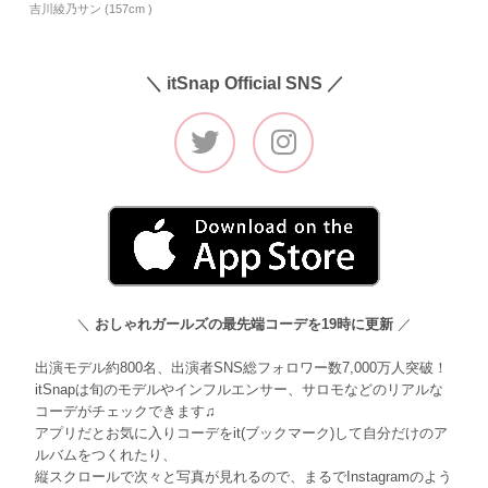
吉川綾乃サン (157cm )
＼ itSnap Official SNS ／
＼
おしゃれガールズの最先端コーデを19時に更新
／
出演モデル約800名、出演者SNS総フォロワー数7,000万人突破！
itSnapは旬のモデルやインフルエンサー、サロモなどのリアルな
コーデがチェックできます♫
アプリだとお気に入りコーデをit(ブックマーク)して自分だけのア
ルバムをつくれたり、
縦スクロールで次々と写真が見れるので、まるでInstagramのよう