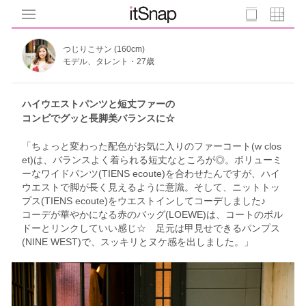
つじりこサン (160cm)
モデル、タレント・27歳
ハイウエストパンツと短丈ファーの
コンビでグッと長脚美バランスに☆
「ちょっと変わった配色がお気に入りのファーコート(w clos
et)は、バランスよく着られる短丈なところが◎。ボリューミ
ーなワイドパンツ(TIENS ecoute)を合わせたんですが、ハイ
ウエストで脚が長く見えるように意識。そして、ニットトッ
プス(TIENS ecoute)をウエストインしてコーデしました♪
コーデが華やかになる赤のバッグ(LOEWE)は、コートのボル
ドーとリンクしていい感じ☆ 足元は甲見せできるパンプス
(NINE WEST)で、スッキリとヌケ感を出しました。」