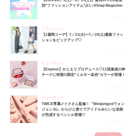
【2026年8／1(土)〜8／15(土)】運気UPの12星座
別“ファッションアイテム”占い-itSnap Magazine-
2026.8.1
ファッション
【1週間コーデ】7／21(火)〜7／25(土)最新ファッ
ションをピックアップ♡
2026.7.29
ビューティー
【Enamor】かじえりプロデュース♡11冠達成の神
チークに待望の限定“ミルキー血色”カラーが登場！
2026.7.27
ビューティー
TWICE専属メイクさん監修！「Wonjungyo(ウォン
ジョンヨ)」からひと塗りでアイドルみたいな涙袋
が完成するペンシル登場♡
2023.3.23