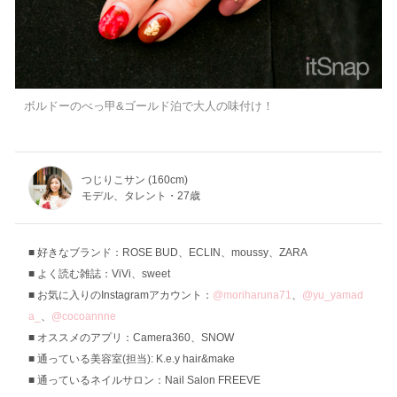
ボルドーのべっ甲&ゴールド泊で大人の味付け！
つじりこサン (160cm)
モデル、タレント・27歳
好きなブランド：ROSE BUD、ECLIN、moussy、ZARA
よく読む雑誌：ViVi、sweet
お気に入りのInstagramアカウント：
@moriharuna71
、
@yu_yamad
a_
、
@cocoannne
オススメのアプリ：Camera360、SNOW
通っている美容室(担当): K.e.y hair&make
通っているネイルサロン：Nail Salon FREEVE