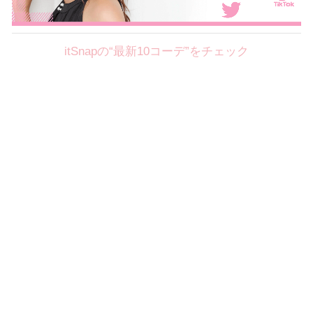
itSnapの“最新10コーデ”をチェック
Theme
8.4
【2026年8月(1／8)】
好印象を約束するミッドサマーの
Tue
旬スタイルに視線集中！ ＠東京
篠川桃音サン (153cm)
慶應義塾大学二年・20歳