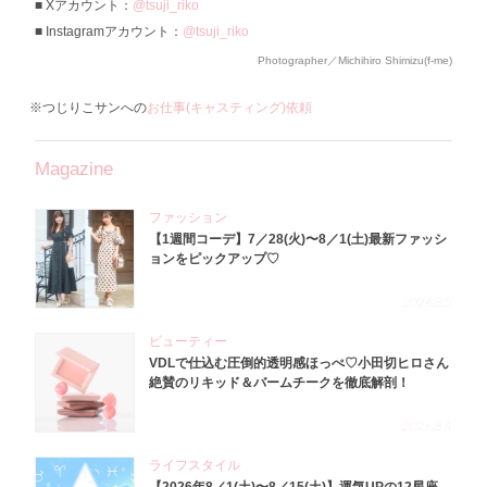
Xアカウント：
@tsuji_riko
Instagramアカウント：
@tsuji_riko
Photographer／Michihiro Shimizu(f-me)
※つじりこサンへの
お仕事(キャスティング)依頼
Magazine
ファッション
【1週間コーデ】7／28(火)〜8／1(土)最新ファッシ
ョンをピックアップ♡
2026.8.5
ビューティー
VDLで仕込む圧倒的透明感ほっぺ♡小田切ヒロさん
絶賛のリキッド＆バームチークを徹底解剖！
2026.8.4
ライフスタイル