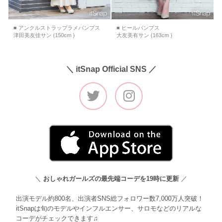
■ アンクルストラップラメパンプス
■ ヒールパンプス
津田美友佳サン (150cm )
大友美有サン (163cm )
＼ itSnap Official SNS ／
＼
おしゃれガールズの最先端コーデを19時に更新
／
出演モデル約800名、出演者SNS総フォロワー数7,000万人突破！
itSnapは旬のモデルやインフルエンサー、サロモなどのリアルな
コーデがチェックできます♫