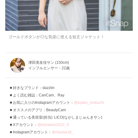
ゴールドボタンが◎な気楽に使える短丈ジャケット！
津田美友佳サン (150cm)
インフルエンサー・22歳
好きなブランド：dazzlin
よく読む雑誌：CanCam、Ray
お気に入りのInstagramアカウント：
@ayako_inokuchi
オススメのアプリ：BeautyCam
通っている美容室(担当): LICO(ながしまじゅんきサン)
Xアカウント：
@misskeio2022_6
Instagramアカウント：
@miyuka.td_