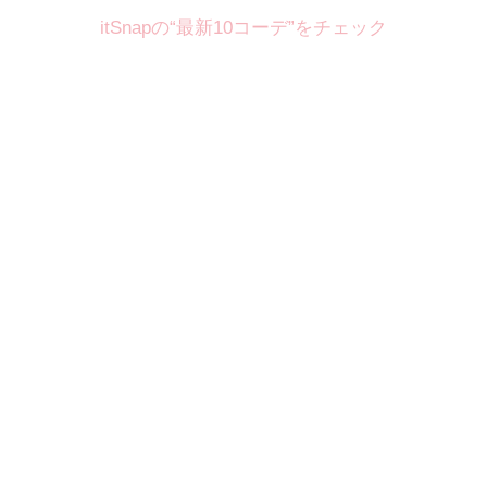
itSnapの“最新10コーデ”をチェック
Theme
8.7
【2026年8月(2／12)】
好印象を約束するミッドサマーの
Fri
旬スタイルに視線集中！ ＠東京
岩永莉子サン (149cm)
青山学院大学二年・20歳