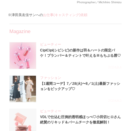
Photographer／Michihiro Shimizu
※津田美友佳サンへの
お仕事(キャスティング)依頼
Magazine
ビューティー
CipiCipi(シピシピ)の新作は羽＆ハートの限定パ
ケ！プランパー＆ティントで叶える※もちぷる唇♡
2026.8.6
ファッション
【1週間コーデ】7／28(火)〜8／1(土)最新ファッシ
ョンをピックアップ♡
2026.8.5
ビューティー
VDLで仕込む圧倒的透明感ほっぺ♡小田切ヒロさん
絶賛のリキッド＆バームチークを徹底解剖！