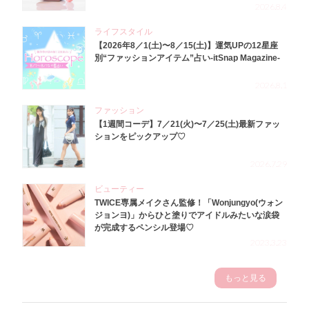
2026.8.4
ライフスタイル
【2026年8／1(土)〜8／15(土)】運気UPの12星座
別“ファッションアイテム”占い-itSnap Magazine-
2026.8.1
ファッション
【1週間コーデ】7／21(火)〜7／25(土)最新ファッ
ションをピックアップ♡
2026.7.29
ビューティー
TWICE専属メイクさん監修！「Wonjungyo(ウォン
ジョンヨ)」からひと塗りでアイドルみたいな涙袋
が完成するペンシル登場♡
2023.3.23
もっと見る