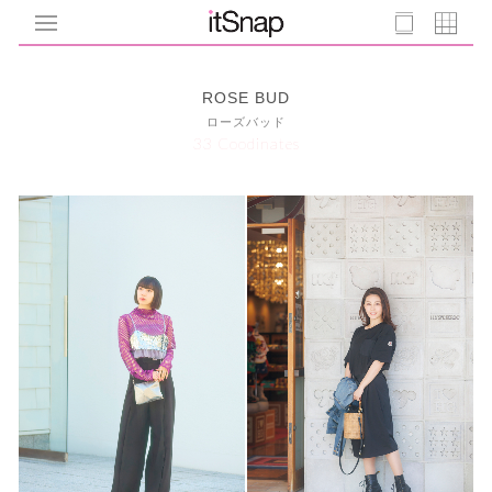
ROSE BUD
ローズバッド
33 Coodinates