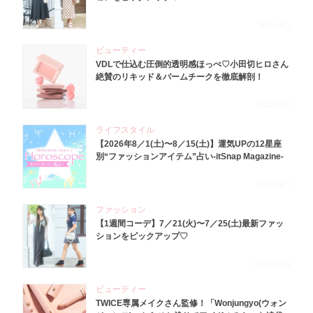
2026.8.5
ビューティー
VDLで仕込む圧倒的透明感ほっぺ♡小田切ヒロさん
絶賛のリキッド＆バームチークを徹底解剖！
2026.8.4
ライフスタイル
【2026年8／1(土)〜8／15(土)】運気UPの12星座
別“ファッションアイテム”占い-itSnap Magazine-
2026.8.1
ファッション
【1週間コーデ】7／21(火)〜7／25(土)最新ファッ
ションをピックアップ♡
2026.7.29
ビューティー
TWICE専属メイクさん監修！「Wonjungyo(ウォン