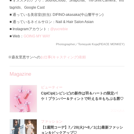
オススメのアプリ：SoundCloud、Snapchat、Tilt-Shift Camera、Ins
tagrids、Google Cast
通っている美容室(担当): DIFINO-akasaka(中山響平サン)
通っているネイルサロン：Nail & Hair Salon Asian
Instagramアカウント：
@yucrebie
Web：
GOING MY WAY
Photographer／Tomoyuki Koja(PEACE MONKEY)
※森友里恵サンへの
お仕事(キャスティング)依頼
Magazine
ビューティー
CipiCipi(シピシピ)の新作は羽＆ハートの限定パ
ケ！プランパー＆ティントで叶える※もちぷる唇♡
2026.8.6
ファッション
【1週間コーデ】7／28(火)〜8／1(土)最新ファッシ
ョンをピックアップ♡