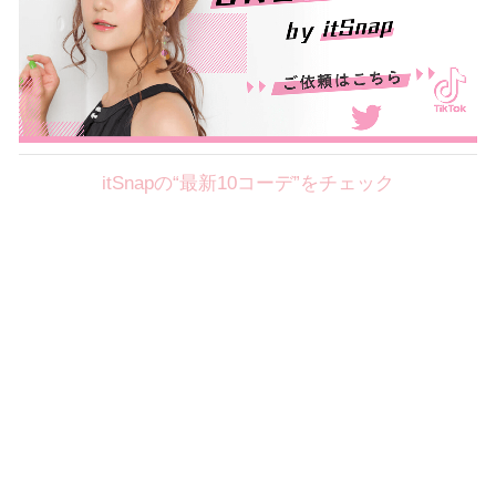
itSnapの“最新10コーデ”をチェック
Theme
8.7
【2026年8月(2／12)】
好印象を約束するミッドサマーの
Fri
旬スタイルに視線集中！ ＠東京
岩永莉子サン (149cm)
青山学院大学二年・20歳