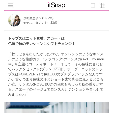
森友里恵サン (166cm)
モデル、タレント・23歳
トップスはニット素材、スカートは
色味で秋のテンションにシフトチェンジ！
「秋っぽさを出したかったので、オンレンジのようなキャメ
ルのような絶妙カラー”テラコッタ”のロンスカ(AZUL by mou
ssy)を主役にコーディネート！ そして、その色味に合わせ
てバッグをセレクト(ブランド不明)。ボーダーニットのトッ
プスはFOREVER 21で約1,000のプチプラアイテムなんです
が、首がつまり気味の形とショート丈で脚長に見えるところ
が◎。サンダル(ROSE BUD)の色味もちょっと秋の香りがす
る、スエードのベージュでロンスカとテンションを合わせて
みました♪」