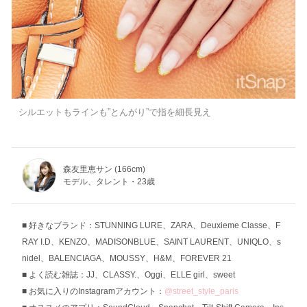
シルエットもラインも”とんがり”で指を細長見え
森友里恵サン (166cm)
モデル、タレント・23歳
好きなブランド：STUNNING LURE、ZARA、Deuxieme Classe、F
RAY I.D、KENZO、MADISONBLUE、SAINT LAURENT、UNIQLO、s
nidel、BALENCIAGA、MOUSSY、H&M、FOREVER 21
よく読む雑誌：JJ、CLASSY.、Oggi、ELLE girl、sweet
お気に入りのInstagramアカウント：
@street_style_paris