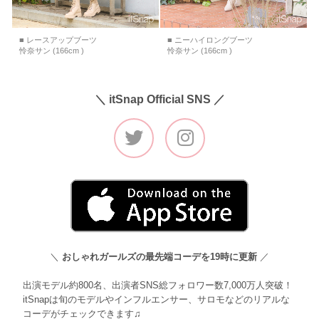
■ レースアップブーツ
■ ニーハイロングブーツ
怜奈サン (166cm )
怜奈サン (166cm )
＼ itSnap Official SNS ／
＼
おしゃれガールズの最先端コーデを19時に更新
／
出演モデル約800名、出演者SNS総フォロワー数7,000万人突破！
itSnapは旬のモデルやインフルエンサー、サロモなどのリアルな
コーデがチェックできます♫