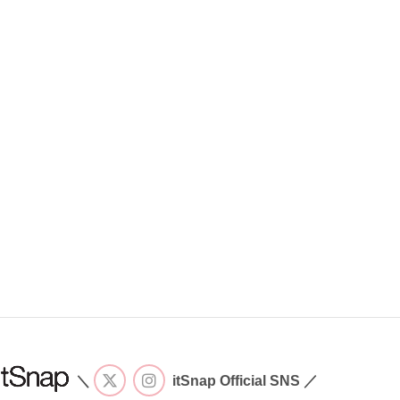
＼
itSnap Official SNS ／