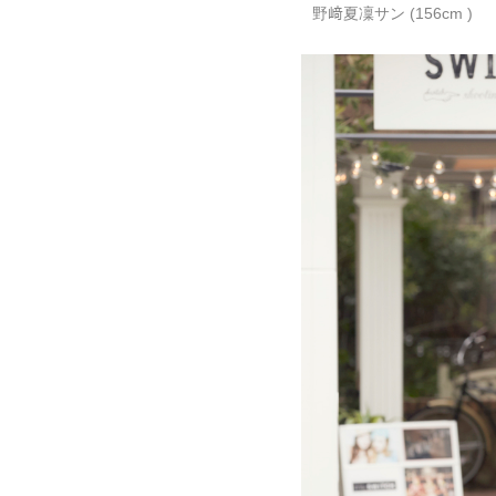
野﨑夏凜サン (156cm )