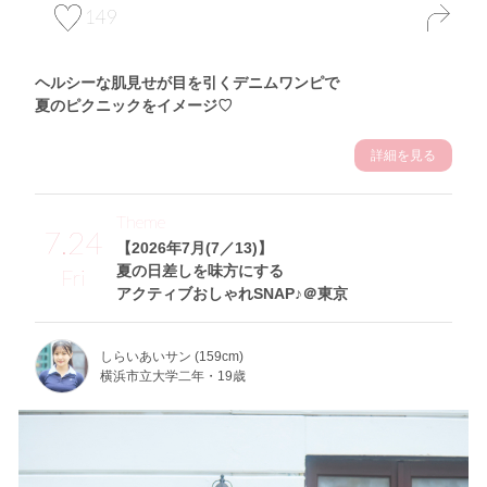
149
ヘルシーな肌見せが目を引くデニムワンピで
夏のピクニックをイメージ♡
詳細を見る
Theme
7.24
【2026年7月(7／13)】
夏の日差しを味方にする
Fri
アクティブおしゃれSNAP♪＠東京
しらいあいサン (159cm)
横浜市立大学二年・19歳