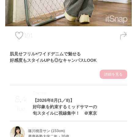
101
肌見せフリル×ワイドデニムで魅せる
好感度もスタイルUPも◎なキャンパスLOOK
詳細を見る
Theme
8.4
【2026年8月(1／8)】
好印象を約束するミッドサマーの
Tue
旬スタイルに視線集中！ ＠東京
篠川桃音サン (153cm)
慶應義塾大学二年・20歳