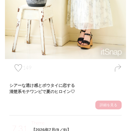
149
シアーな透け感とボウタイに恋する
清楚系モテワンピで夏のヒロイン♡
詳細を見る
Theme
7.31
【2026年7月(9／9)】