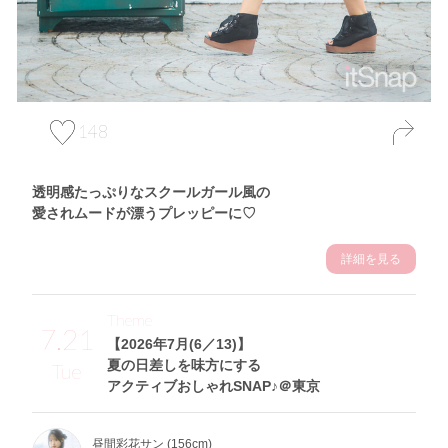
148
透明感たっぷりなスクールガール風の
愛されムードが漂うプレッピーに♡
詳細を見る
Theme
7.21
【2026年7月(6／13)】
夏の日差しを味方にする
Tue
アクティブおしゃれSNAP♪＠東京
昼間彩花サン (156cm)