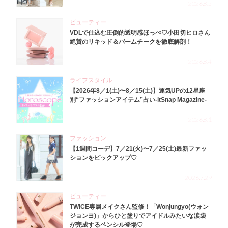
2026.8.5
ビューティー
VDLで仕込む圧倒的透明感ほっぺ♡小田切ヒロさん
絶賛のリキッド＆バームチークを徹底解剖！
2026.8.4
ライフスタイル
【2026年8／1(土)〜8／15(土)】運気UPの12星座
別“ファッションアイテム”占い-itSnap Magazine-
2026.8.1
ファッション
【1週間コーデ】7／21(火)〜7／25(土)最新ファッ
ションをピックアップ♡
2026.7.29
ビューティー
TWICE専属メイクさん監修！「Wonjungyo(ウォン
ジョンヨ)」からひと塗りでアイドルみたいな涙袋
が完成するペンシル登場♡