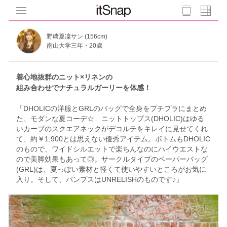
野﨑夏凜サン (156cm)
南山大学三年・20歳
着心地抜群のニット×リネンの
組み合わせでナチュラルガーリーを体感！
「DHOLICの洋服とGRLのバッグで全身をプチプラにまとめ
た、モダンな夏コーデ☆ ニットトップス(DHOLIC)はゆる
いカーブのスクエアネックがデコルテをキレイに見せてくれ
て、約￥1,900とは思えない優秀アイテム。ボトムもDHOLIC
のもので、ワイドシルエットで楽ちんなのにハイウエストな
ので美脚効果もあって◎。サークルタイプのペーパーバッグ
(GRL)は、夏っぽい素材と軽くて使いやすいところがお気に
入り。そして、パンプスはUNRELISHのものです♪」