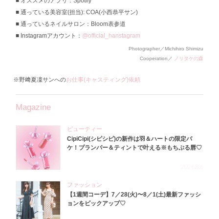
オススメのアプリ：Spotify
通っている美容室(担当): COA(小西恭平サン)
通っているネイルサロン：Bloom表参道
Instagramアカウント：
@official_hanstagram
Photographer／Michihiro Shimizu
Cooperation／
ノリタケの森
※野﨑夏凜サンへの
お仕事(キャスティング)依頼
Magazine
ビューティー
CipiCipi(シピシピ)の新作は羽＆ハートの限定パ
ケ！プランパー＆ティントで叶える※もちぷる唇♡
2026.8.6
ファッション
【1週間コーデ】7／28(火)〜8／1(土)最新ファッシ
ョンをピックアップ♡