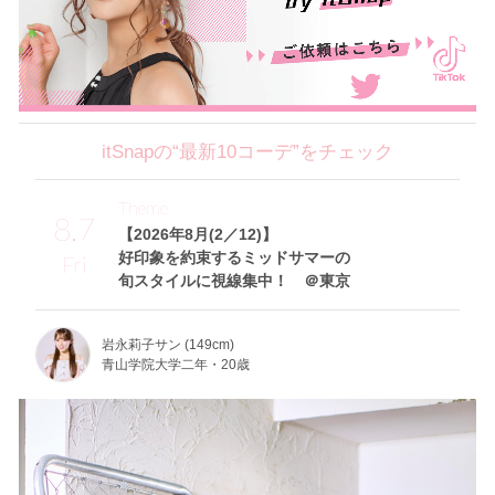
itSnapの“最新10コーデ”をチェック
Theme
8.7
【2026年8月(2／12)】
好印象を約束するミッドサマーの
Fri
旬スタイルに視線集中！ ＠東京
岩永莉子サン (149cm)
青山学院大学二年・20歳