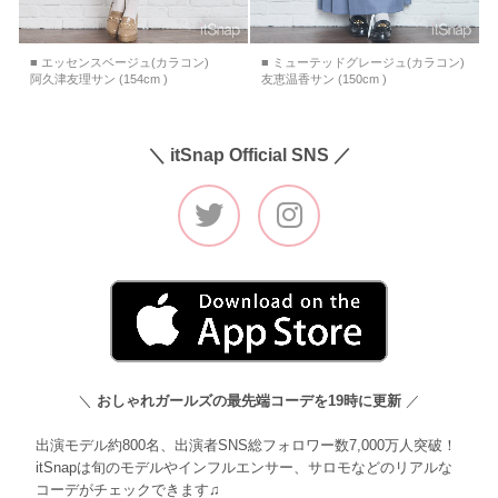
■ エッセンスベージュ(カラコン)
■ ミューテッドグレージュ(カラコン)
阿久津友理サン (154cm )
友恵温香サン (150cm )
＼ itSnap Official SNS ／
＼
おしゃれガールズの最先端コーデを19時に更新
／
出演モデル約800名、出演者SNS総フォロワー数7,000万人突破！
itSnapは旬のモデルやインフルエンサー、サロモなどのリアルな
コーデがチェックできます♫