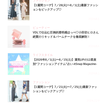
ファッション
【1週間コーデ】7／28(火)〜8／1(土)最新ファッシ
ョンをピックアップ♡
2026.8.5
ビューティー
VDLで仕込む圧倒的透明感ほっぺ♡小田切ヒロさん
絶賛のリキッド＆バームチークを徹底解剖！
2026.8.4
ライフスタイル
【2026年8／1(土)〜8／15(土)】運気UPの12星座
別“ファッションアイテム”占い-itSnap Magazine-
2026.8.1
ファッション
【1週間コーデ】7／21(火)〜7／25(土)最新ファッ
ションをピックアップ♡
2026.7.29