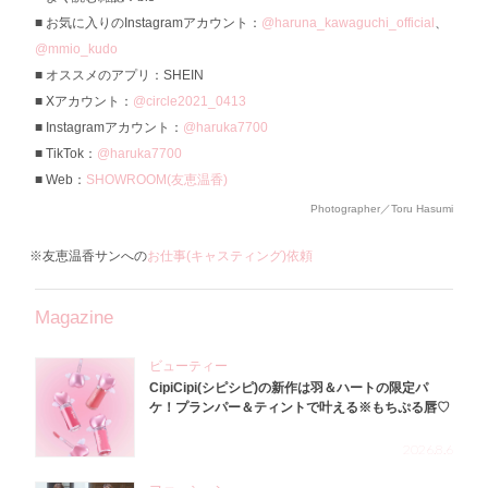
お気に入りのInstagramアカウント：
@haruna_kawaguchi_official
、
@mmio_kudo
オススメのアプリ：SHEIN
Xアカウント：
@circle2021_0413
Instagramアカウント：
@haruka7700
TikTok：
@haruka7700
Web：
SHOWROOM(友恵温香)
Photographer／Toru Hasumi
※友恵温香サンへの
お仕事(キャスティング)依頼
Magazine
ビューティー
CipiCipi(シピシピ)の新作は羽＆ハートの限定パ
ケ！プランパー＆ティントで叶える※もちぷる唇♡
2026.8.6