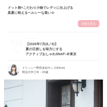
ドット柄×こだわり小物でレディに仕上げる
真夏に映えるヘルシーな装い☆
詳細を見る
Theme
7.28
【2026年7月(8／9)】
夏の日差しを味方にする
Tue
アクティブおしゃれSNAP♪＠東京
ドリッシー野田未結サン (164cm)
明治大学三年・20歳