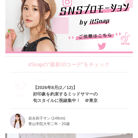
itSnapの“最新10コーデ”をチェック
Theme
8.7
【2026年8月(2／12)】
好印象を約束するミッドサマーの
Fri
旬スタイルに視線集中！ ＠東京
岩永莉子サン (149cm)
青山学院大学二年・20歳