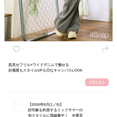
66
肌見せフリル×ワイドデニムで魅せる
好感度もスタイルUPも◎なキャンパスLOOK
詳細を見る
Theme
8.4
【2026年8月(1／8)】
好印象を約束するミッドサマーの
Tue
旬スタイルに視線集中！ ＠東京