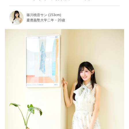
篠川桃音サン (153cm)
慶應義塾大学二年・20歳