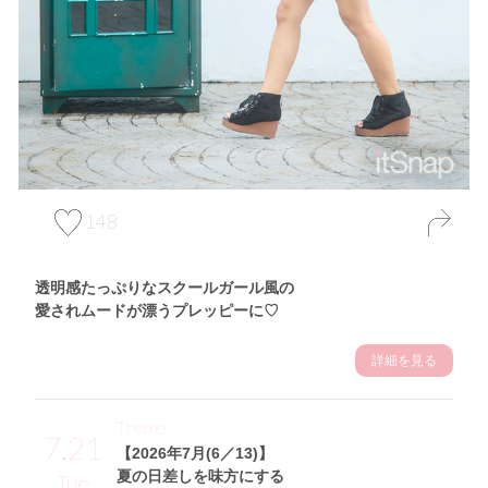
148
透明感たっぷりなスクールガール風の
愛されムードが漂うプレッピーに♡
詳細を見る
Theme
7.21
【2026年7月(6／13)】
夏の日差しを味方にする
Tue