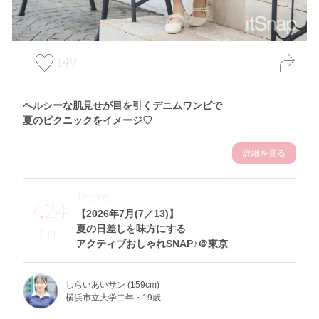
149
ヘルシーな肌見せが目を引くデニムワンピで
夏のピクニックをイメージ♡
詳細を見る
Theme
7.24
【2026年7月(7／13)】
夏の日差しを味方にする
Fri
アクティブおしゃれSNAP♪＠東京
しらいあいサン (159cm)
横浜市立大学二年・19歳