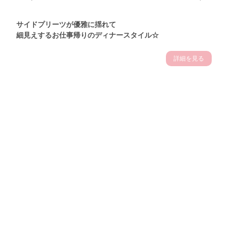
サイドプリーツが優雅に揺れて
細見えするお仕事帰りのディナースタイル☆
詳細を見る
Theme
7.14
"【2026年7月(4／13)】
夏の日差しを味方にする
Tue
アクティブおしゃれSNAP♪＠東京"
保坂玲奈サン (157cm)
モデル、フィットネストレーナー・31歳