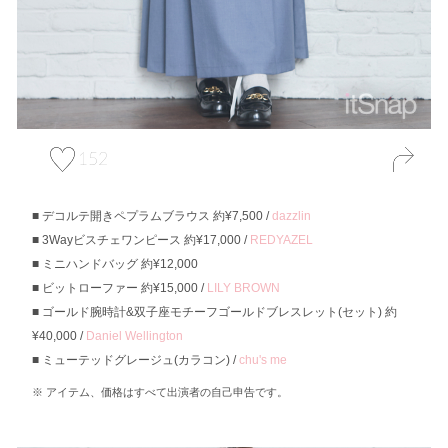
152
デコルテ開きペプラムブラウス 約¥7,500 /
dazzlin
3Wayビスチェワンピース 約¥17,000 /
REDYAZEL
ミニハンドバッグ 約¥12,000
ビットローファー 約¥15,000 /
LILY BROWN
ゴールド腕時計&双子座モチーフゴールドブレスレット(セット) 約
¥40,000 /
Daniel Wellington
ミューテッドグレージュ(カラコン) /
chu's me
アイテム、価格はすべて出演者の自己申告です。