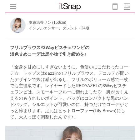
友恵温香サン (150cm)
インフルエンサー、タレント・24歳
フリルブラウス×3Wayビスチェワンピの
淡色甘めコーデは黒小物で引き締めを♪
「全身を甘めにしすぎないように、色使いにこだわったコー
デ☆ トップスはdazzlinのフリルブラウス。デコルテが開い
たデザインで抜け感が出るし、フリルのボリューム感で一枚
でも主役級です。レイヤードしたREDYAZELの3Wayビスチ
ェワンピは、スモーキーブルーに惚れました♡ 脚が長く見
えるのもうれしいポイント。バッグはコンパクトな黒のハン
ドバッグ。シルエットが可愛いのに、持つだけでコーデがぐ
っと締まります。足元はビットローファー(Lily Brown)にし
て、大人っぽく調整したんです♪」