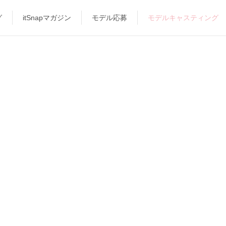
グ
itSnapマガジン
モデル応募
モデルキャスティング