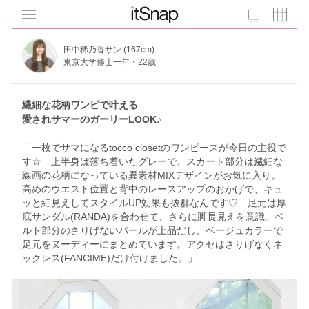
田中稀乃香サン (167cm)
東京大学修士一年・22歳
繊細な花柄ワンピで叶える
愛されサマーのガーリーLOOK♪
「一枚でサマになるtocco closetのワンピースが今日の主役で
す☆ 上半身は落ち着いたグレーで、スカート部分は繊細な
線画の花柄になっている異素材MIXデザインがお気に入り。
高めのウエスト位置と背中のレースアップのおかげで、キュ
ッと細見えしてスタイルUP効果も抜群なんです♡ 足元は厚
底サンダル(RANDA)を合わせて、さらに脚長見えを意識。ベ
ルト部分のさりげないパールが上品だし、ベージュカラーで
足元をヌーディーにまとめています。アクセはさりげなくネ
ックレス(FANCIME)だけ付けました。」