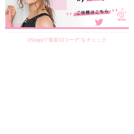
itSnapの“最新10コーデ”をチェック
Theme
8.7
【2026年8月(2／12)】
好印象を約束するミッドサマーの
Fri
旬スタイルに視線集中！ ＠東京
岩永莉子サン (149cm)
青山学院大学二年・20歳