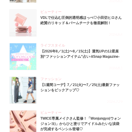
2026.8.5
ビューティー
VDLで仕込む圧倒的透明感ほっぺ♡小田切ヒロさん
絶賛のリキッド＆バームチークを徹底解剖！
2026.8.4
ライフスタイル
【2026年8／1(土)〜8／15(土)】運気UPの12星座
別“ファッションアイテム”占い-itSnap Magazine-
2026.8.1
ファッション
【1週間コーデ】7／21(火)〜7／25(土)最新ファッ
ションをピックアップ♡
2026.7.29
ビューティー
TWICE専属メイクさん監修！「Wonjungyo(ウォン
ジョンヨ)」からひと塗りでアイドルみたいな涙袋
が完成するペンシル登場♡