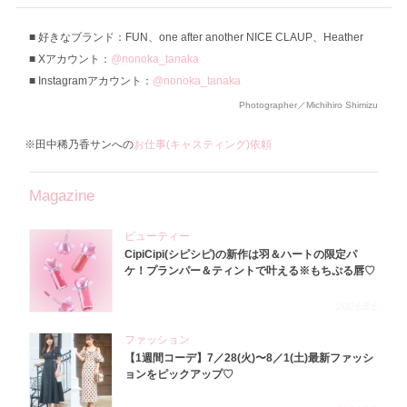
好きなブランド：FUN、one after another NICE CLAUP、Heather
Xアカウント：
@nonoka_tanaka
Instagramアカウント：
@nonoka_tanaka
Photographer／Michihiro Shimizu
※田中稀乃香サンへの
お仕事(キャスティング)依頼
Magazine
ビューティー
CipiCipi(シピシピ)の新作は羽＆ハートの限定パ
ケ！プランパー＆ティントで叶える※もちぷる唇♡
2026.8.6
ファッション
【1週間コーデ】7／28(火)〜8／1(土)最新ファッシ
ョンをピックアップ♡