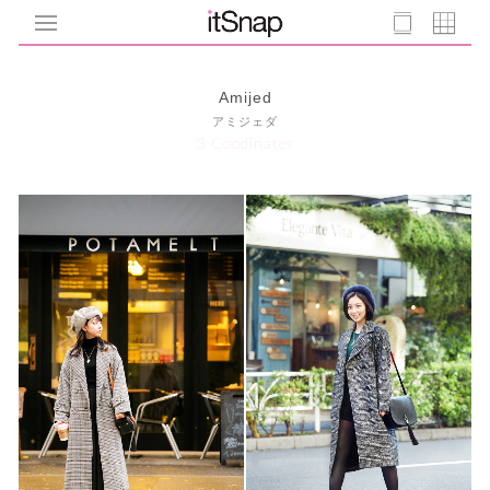
Amijed
アミジェダ
3 Coodinates