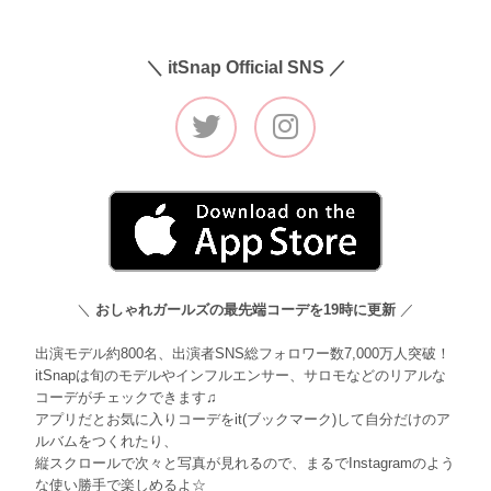
＼ itSnap Official SNS ／
＼
おしゃれガールズの最先端コーデを19時に更新
／
出演モデル約800名、出演者SNS総フォロワー数7,000万人突破！
itSnapは旬のモデルやインフルエンサー、サロモなどのリアルな
コーデがチェックできます♫
アプリだとお気に入りコーデをit(ブックマーク)して自分だけのア
ルバムをつくれたり、
縦スクロールで次々と写真が見れるので、まるでInstagramのよう
な使い勝手で楽しめるよ☆