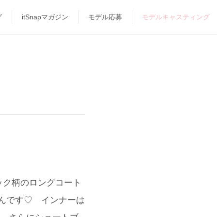
グ
itSnapマガジン
モデル応募
モデルキャスティング
ック柄のロングコート
なんです♡ インナーは