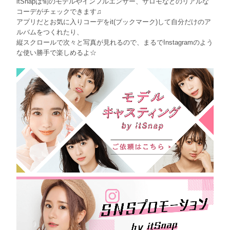
itSnapは旬のモデルやインフルエンサー、サロモなどのリアルな
コーデがチェックできます♫
アプリだとお気に入りコーデをit(ブックマーク)して自分だけのア
ルバムをつくれたり、
縦スクロールで次々と写真が見れるので、まるでInstagramのよう
な使い勝手で楽しめるよ☆