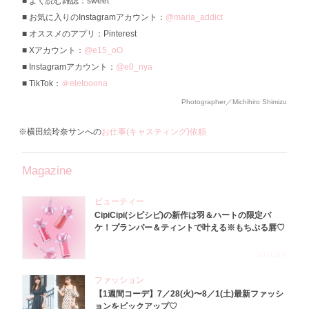
よく読む雑誌：sweet
お気に入りのInstagramアカウント：
@maria_addict
オススメのアプリ：Pinterest
Xアカウント：
@e15_oO
Instagramアカウント：
@e0_nya
TikTok：
＠eletooona
Photographer／Michihiro Shimizu
※横田絵玲奈サンへの
お仕事(キャスティング)依頼
Magazine
ビューティー
CipiCipi(シピシピ)の新作は羽＆ハートの限定パ
ケ！プランパー＆ティントで叶える※もちぷる唇♡
2026.8.6
ファッション
【1週間コーデ】7／28(火)〜8／1(土)最新ファッシ
ョンをピックアップ♡