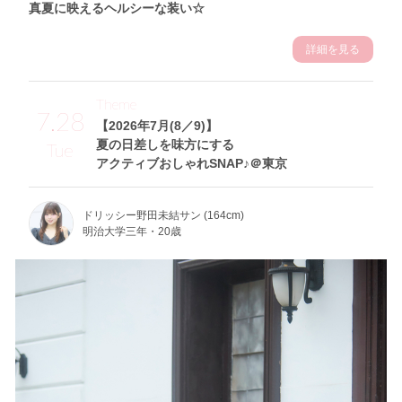
真夏に映えるヘルシーな装い☆
詳細を見る
Theme
7.28
【2026年7月(8／9)】
夏の日差しを味方にする
Tue
アクティブおしゃれSNAP♪＠東京
ドリッシー野田未結サン (164cm)
明治大学三年・20歳