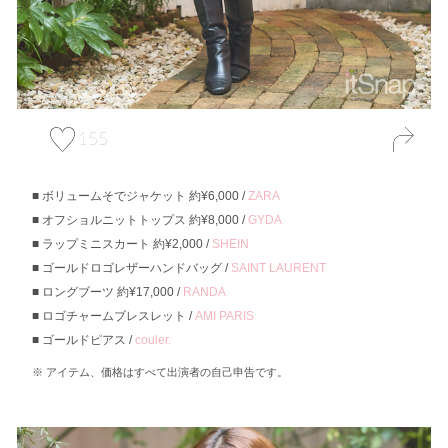
155
ボリュームそでジャケット 約¥6,000 /
ZARA
オフショルニットトップス 約¥8,000 /
GYDA
ラップミニスカート 約¥2,000 /
SHEIN
ゴールドロゴレザーハンドバッグ /
SAINT LAURENT
ロングブーツ 約¥17,000 /
RANDA
ロゴチャームブレスレット /
AMI PARIS
ゴールドピアス /
couler.
アイテム、価格はすべて出演者の自己申告です。