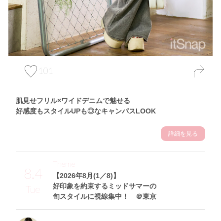
101
肌見せフリル×ワイドデニムで魅せる
好感度もスタイルUPも◎なキャンパスLOOK
詳細を見る
Theme
8.4
【2026年8月(1／8)】
好印象を約束するミッドサマーの
Tue
旬スタイルに視線集中！ ＠東京