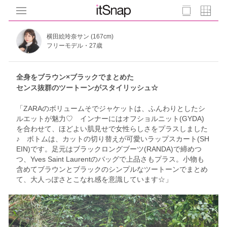
横田絵玲奈サン (167cm)
フリーモデル・27歳
全身をブラウン×ブラックでまとめた
センス抜群のツートーンがスタイリッシュ☆
「ZARAのボリュームそでジャケットは、ふんわりとしたシ
ルエットが魅力♡ インナーにはオフショルニット(GYDA)
を合わせて、ほどよい肌見せで女性らしさをプラスしました
♪ ボトムは、カットの切り替えが可愛いラップスカート(SH
EIN)です。足元はブラックロングブーツ(RANDA)で締めつ
つ、Yves Saint Laurentのバッグで上品さもプラス。小物も
含めてブラウンとブラックのシンプルなツートーンでまとめ
て、大人っぽさとこなれ感を意識しています☆」