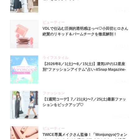
2026.8.5
ビューティー
VDLで仕込む圧倒的透明感ほっぺ♡小田切ヒロさん
絶賛のリキッド＆バームチークを徹底解剖！
2026.8.4
ライフスタイル
【2026年8／1(土)〜8／15(土)】運気UPの12星座
別“ファッションアイテム”占い-itSnap Magazine-
2026.8.1
ファッション
【1週間コーデ】7／21(火)〜7／25(土)最新ファッ
ションをピックアップ♡
2026.7.29
ビューティー
TWICE専属メイクさん監修！「Wonjungyo(ウォン