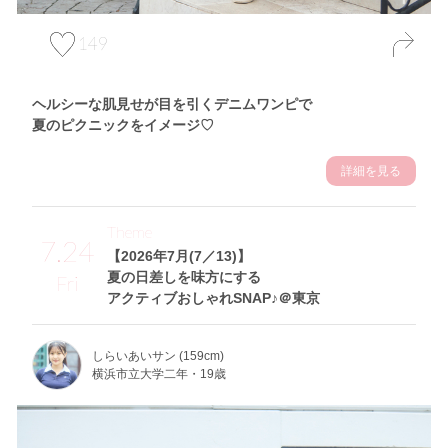
149
ヘルシーな肌見せが目を引くデニムワンピで
夏のピクニックをイメージ♡
詳細を見る
Theme
7.24
【2026年7月(7／13)】
夏の日差しを味方にする
Fri
アクティブおしゃれSNAP♪＠東京
しらいあいサン (159cm)
横浜市立大学二年・19歳