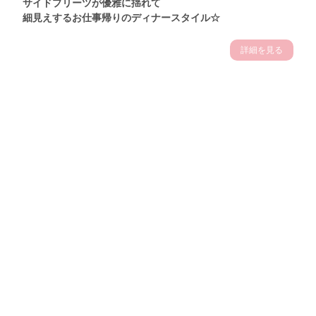
サイドプリーツが優雅に揺れて
細見えするお仕事帰りのディナースタイル☆
詳細を見る
Theme
7.14
"【2026年7月(4／13)】
夏の日差しを味方にする
Tue
アクティブおしゃれSNAP♪＠東京"
保坂玲奈サン (157cm)
モデル、フィットネストレーナー・31歳