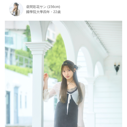
昼間彩花サン (156cm)
國學院大學四年・22歳