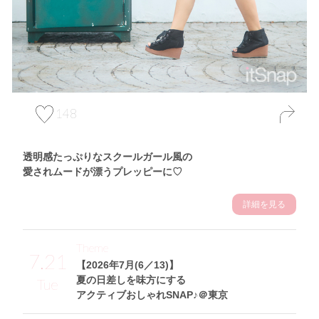
148
透明感たっぷりなスクールガール風の
愛されムードが漂うプレッピーに♡
詳細を見る
Theme
7.21
【2026年7月(6／13)】
夏の日差しを味方にする
Tue
アクティブおしゃれSNAP♪＠東京