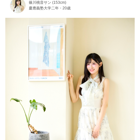
篠川桃音サン (153cm)
慶應義塾大学二年・20歳