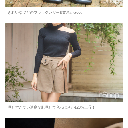
きれいなツヤのブラックレザー&丈感がGood
見せすぎない適度な肌見せで色っぽさが120％上昇！