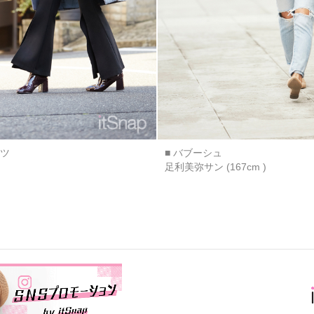
ンツ
■ バブーシュ
足利美弥サン (167cm )