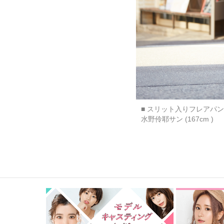
■ スリット入りフレアパ
水野伶耶サン (167cm )