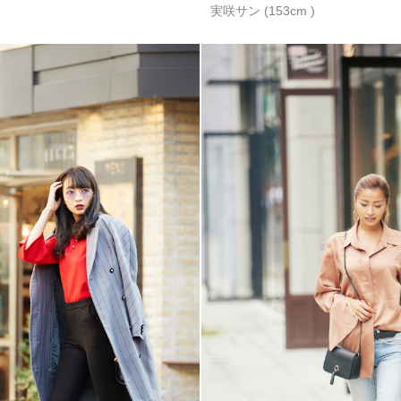
実咲サン (153cm )