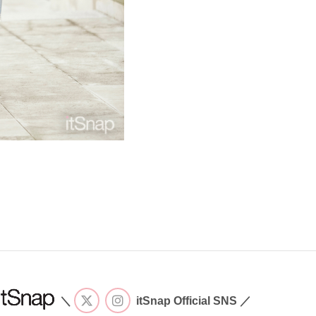
＼
itSnap Official SNS ／