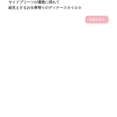
サイドプリーツが優雅に揺れて
細見えするお仕事帰りのディナースタイル☆
詳細を見る
Theme
7.14
"【2026年7月(4／13)】
夏の日差しを味方にする
Tue
アクティブおしゃれSNAP♪＠東京"
保坂玲奈サン (157cm)
モデル、フィットネストレーナー・31歳