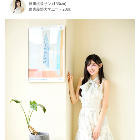
篠川桃音サン (153cm)
慶應義塾大学二年・20歳