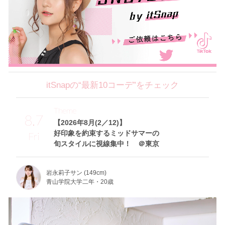
itSnapの“最新10コーデ”をチェック
Theme
8.7
【2026年8月(2／12)】
好印象を約束するミッドサマーの
Fri
旬スタイルに視線集中！ ＠東京
岩永莉子サン (149cm)
青山学院大学二年・20歳