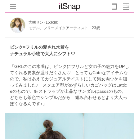
実咲サン (153cm)
モデル、フリーメイクアーティスト・23歳
ピンク×フリルの愛され水着を
ナチュラル小物で大人にシフト♡
「GRLのこの水着は、ピンクにフリルと女の子の魅力をUPし
てくれる要素が盛りだくさん♡ とってもCuteなアイテムな
ので、私はあえてカジュアルテイストにして男女両ウケを狙
ってみました♪ スクエア型がめずらしいカゴバッグはLattic
eのもので、細ストラップが上品なサンダルはasosのもの。
どちらも茶色でシンプルだから、組み合わせるとより大人っ
ぽくなるんです♪」