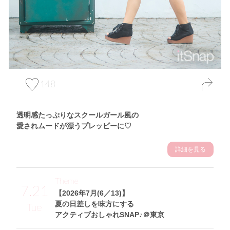
148
透明感たっぷりなスクールガール風の
愛されムードが漂うプレッピーに♡
詳細を見る
Theme
7.21
【2026年7月(6／13)】
夏の日差しを味方にする
Tue
アクティブおしゃれSNAP♪＠東京