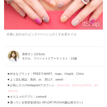
水着に合わせたピンク×ベージュのくすみ系ネイル
実咲サン (153cm)
モデル、フリーメイクアーティスト・23歳
好きなブランド：FREE’S MART、nugu、Ungrid、Chico
よく読む雑誌：美的、ar、JELLY、sweet
お気に入りのInstagramアカウント：
@aoi186
、
@emmay0405
、
@n
utsoooo
オススメのアプリ：Lemon8
通っている美容室(担当): AFLOAT RUVUA(藤山裕大サン)