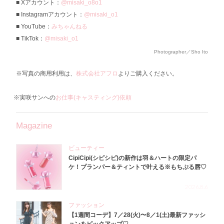
Xアカウント：
@misaki_o8o1
Instagramアカウント：
@misaki_o1
YouTube：
みちゃんねる
TikTok：
@misaki_o1
Photographer／Sho Ito
※写真の商用利用は、
株式会社アフロ
よりご購入ください。
※実咲サンへの
お仕事(キャスティング)依頼
Magazine
ビューティー
CipiCipi(シピシピ)の新作は羽＆ハートの限定パ
ケ！プランパー＆ティントで叶える※もちぷる唇♡
2026.8.6
ファッション
【1週間コーデ】7／28(火)〜8／1(土)最新ファッシ