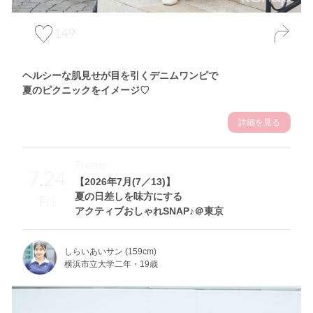
149
ヘルシーな肌見せが目を引くデニムワンピで
夏のピクニックをイメージ♡
詳細を見る
Theme
7.24
【2026年7月(7／13)】
夏の日差しを味方にする
Fri
アクティブおしゃれSNAP♪＠東京
しらいあいサン (159cm)
横浜市立大学二年・19歳