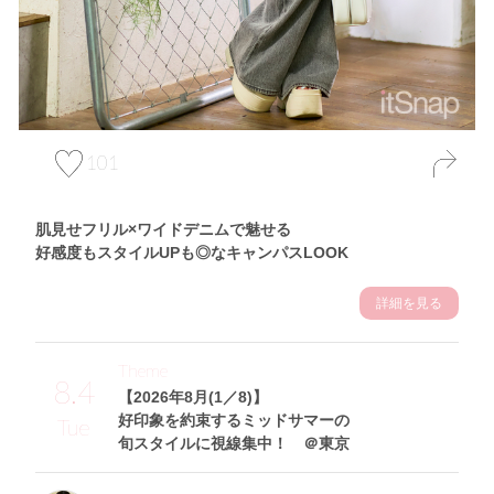
101
肌見せフリル×ワイドデニムで魅せる
好感度もスタイルUPも◎なキャンパスLOOK
詳細を見る
Theme
8.4
【2026年8月(1／8)】
好印象を約束するミッドサマーの
Tue
旬スタイルに視線集中！ ＠東京