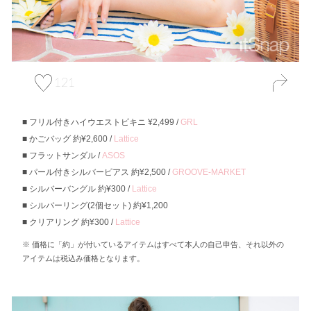
121
フリル付きハイウエストビキニ ¥2,499 /
GRL
かごバッグ 約¥2,600 /
Lattice
フラットサンダル /
ASOS
パール付きシルバーピアス 約¥2,500 /
GROOVE-MARKET
シルバーバングル 約¥300 /
Lattice
シルバーリング(2個セット) 約¥1,200
クリアリング 約¥300 /
Lattice
価格に「約」が付いているアイテムはすべて本人の自己申告、それ以外の
アイテムは税込み価格となります。