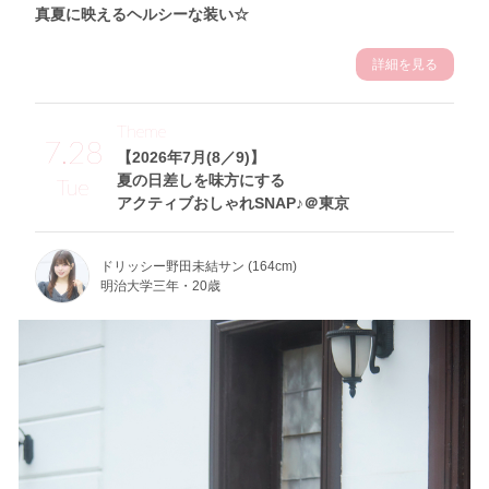
真夏に映えるヘルシーな装い☆
詳細を見る
Theme
7.28
【2026年7月(8／9)】
夏の日差しを味方にする
Tue
アクティブおしゃれSNAP♪＠東京
ドリッシー野田未結サン (164cm)
明治大学三年・20歳