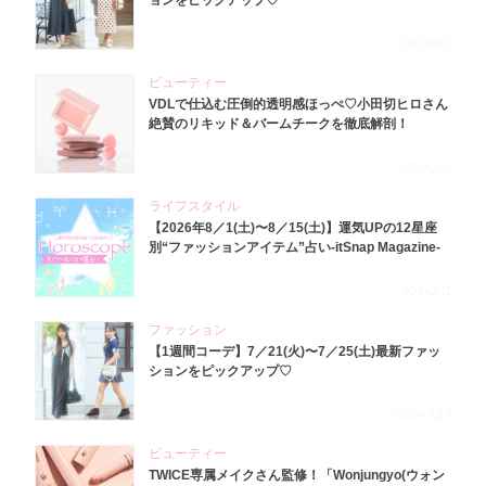
ョンをピックアップ♡
2026.8.5
ビューティー
VDLで仕込む圧倒的透明感ほっぺ♡小田切ヒロさん
絶賛のリキッド＆バームチークを徹底解剖！
2026.8.4
ライフスタイル
【2026年8／1(土)〜8／15(土)】運気UPの12星座
別“ファッションアイテム”占い-itSnap Magazine-
2026.8.1
ファッション
【1週間コーデ】7／21(火)〜7／25(土)最新ファッ
ションをピックアップ♡
2026.7.29
ビューティー
TWICE専属メイクさん監修！「Wonjungyo(ウォン