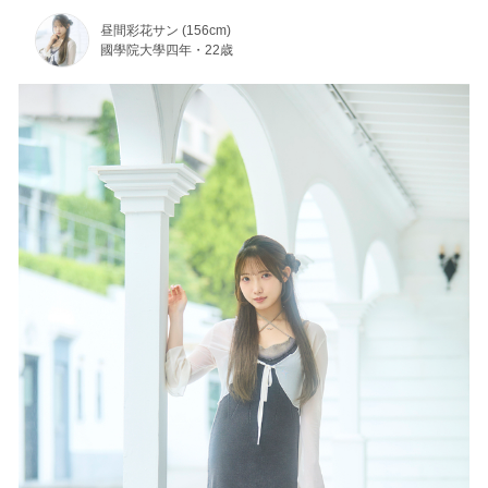
昼間彩花サン (156cm)
國學院大學四年・22歳