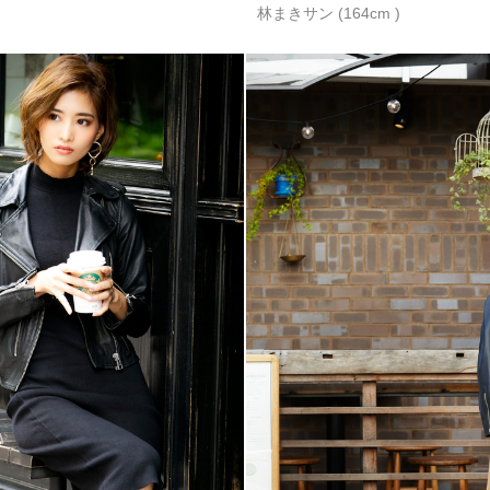
林まきサン (164cm )