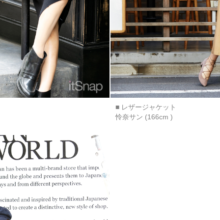
■ レザージャケット
怜奈サン (166cm )