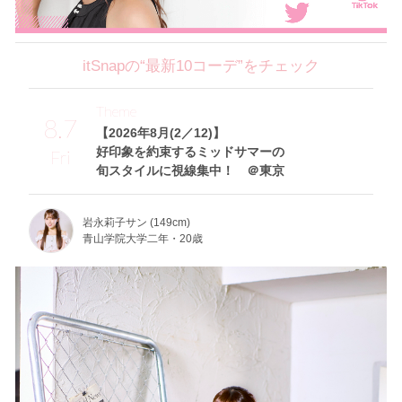
itSnapの“最新10コーデ”をチェック
Theme
8.7
【2026年8月(2／12)】
好印象を約束するミッドサマーの
Fri
旬スタイルに視線集中！ ＠東京
岩永莉子サン (149cm)
青山学院大学二年・20歳