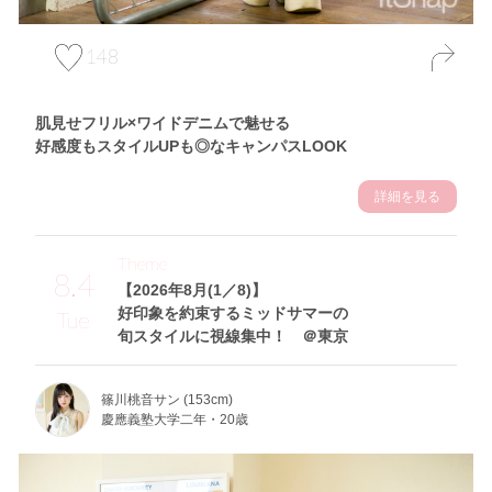
148
肌見せフリル×ワイドデニムで魅せる
好感度もスタイルUPも◎なキャンパスLOOK
詳細を見る
Theme
8.4
【2026年8月(1／8)】
好印象を約束するミッドサマーの
Tue
旬スタイルに視線集中！ ＠東京
篠川桃音サン (153cm)
慶應義塾大学二年・20歳