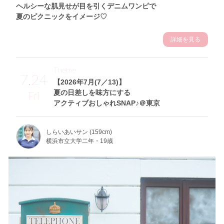
ヘルシーな肌見せが目を引くデニムワンピで
夏のピクニックをイメージ♡
詳細を見る
Theme
7.24
【2026年7月(7／13)】
夏の日差しを味方にする
Fri
アクティブおしゃれSNAP♪＠東京
しらいあいサン (159cm)
横浜市立大学二年・19歳