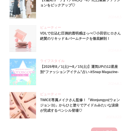
【1週間コーデ】7／28(火)〜8／1(土)最新ファッシ
ョンをピックアップ♡
2026.8.5
ビューティー
VDLで仕込む圧倒的透明感ほっぺ♡小田切ヒロさん
絶賛のリキッド＆バームチークを徹底解剖！
2026.8.4
ライフスタイル
【2026年8／1(土)〜8／15(土)】運気UPの12星座
別“ファッションアイテム”占い-itSnap Magazine-
2026.8.1
ビューティー
TWICE専属メイクさん監修！「Wonjungyo(ウォン
ジョンヨ)」からひと塗りでアイドルみたいな涙袋
が完成するペンシル登場♡
2023.3.23