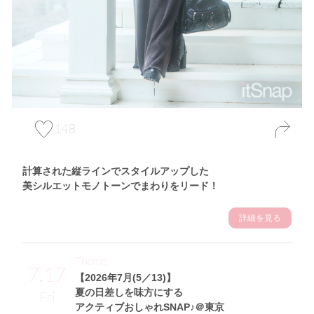
148
計算された縦ラインでスタイルアップした
美シルエットモノトーンでまわりをリード！
詳細を見る
Theme
7.17
【2026年7月(5／13)】
夏の日差しを味方にする
Fri
アクティブおしゃれSNAP♪＠東京