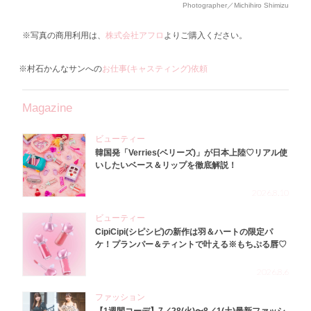
Photographer／Michihiro Shimizu
※写真の商用利用は、
株式会社アフロ
よりご購入ください。
※村石かんなサンへの
お仕事(キャスティング)依頼
Magazine
ビューティー
韓国発「Verries(ベリーズ)」が日本上陸♡リアル使
いしたいベース＆リップを徹底解説！
2026.8.10
ビューティー
CipiCipi(シピシピ)の新作は羽＆ハートの限定パ
ケ！プランパー＆ティントで叶える※もちぷる唇♡
2026.8.6
ファッション