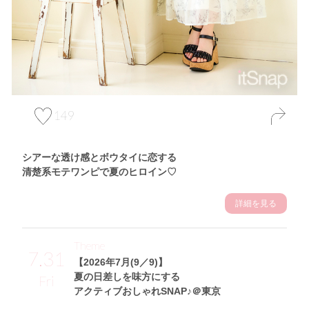
149
シアーな透け感とボウタイに恋する
清楚系モテワンピで夏のヒロイン♡
詳細を見る
Theme
7.31
【2026年7月(9／9)】
夏の日差しを味方にする
Fri
アクティブおしゃれSNAP♪＠東京