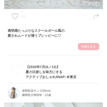
148
透明感たっぷりなスクールガール風の
愛されムードが漂うプレッピーに♡
詳細を見る
Theme
7.21
【2026年7月(6／13)】
夏の日差しを味方にする
Tue
アクティブおしゃれSNAP♪＠東京
昼間彩花サン (156cm)
國學院大學四年・22歳