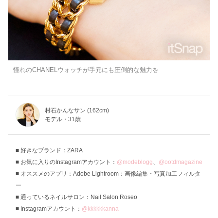
憧れのCHANELウォッチが手元にも圧倒的な魅力を
村石かんなサン (162cm)
モデル・31歳
好きなブランド：ZARA
お気に入りのInstagramアカウント：
@modeblogg
、
@ootdmagazine
オススメのアプリ：‎Adobe Lightroom：画像編集・写真加工フィルタ
ー
通っているネイルサロン：Nail Salon Roseo
Instagramアカウント：
@kkkkkkanna