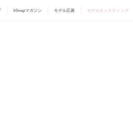
グ
itSnapマガジン
モデル応募
モデルキャスティング