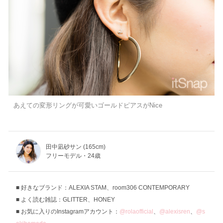
あえての変形リングが可愛いゴールドピアスがNice
田中凪砂サン (165cm)
フリーモデル・24歳
好きなブランド：ALEXIA STAM、room306 CONTEMPORARY
よく読む雑誌：GLITTER、HONEY
お気に入りのInstagramアカウント：
@rolaofficial
、
@alexisren
、
@s