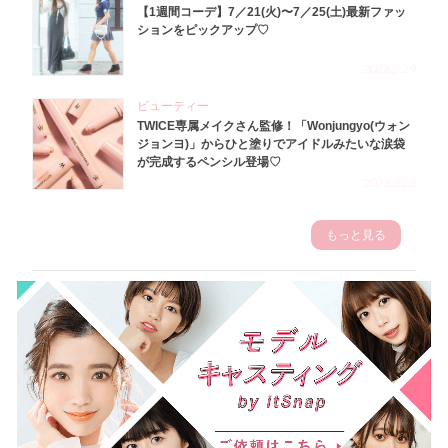
【1週間コーデ】7／21(火)〜7／25(土)最新ファッ
ションをピックアップ♡
2026.7.29
ビューティー
TWICE専属メイクさん監修！「Wonjungyo(ウォン
ジョンヨ)」からひと塗りでアイドルみたいな涙袋
が完成するペンシル登場♡
2023.3.23
もっと見る