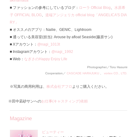
akihamada
ファッションの参考にしているブログ：
ローラ Official Blog
、
水原希
子 OFFICIAL BLOG
、
道端アンジェリカ official blog「ANGELICA'S DIA
RY」
オススメのアプリ：Nailie、GENIC、Lightroom
通っている美容室(担当): Arouse by afloat Seaside(藤原サン)
Xアカウント：
@nagi_1013t
Instagramアカウント：
@nagi_1992
Web：
なぎさのHappy Enjoy Life
Photographer／Toru Hasumi
Cooperation／
CASCADE HARAJUKU
、
vortex CO., LTD.
※写真の商用利用は、
株式会社アフロ
よりご購入ください。
※田中凪砂サンへの
お仕事(キャスティング)依頼
Magazine
ビューティー