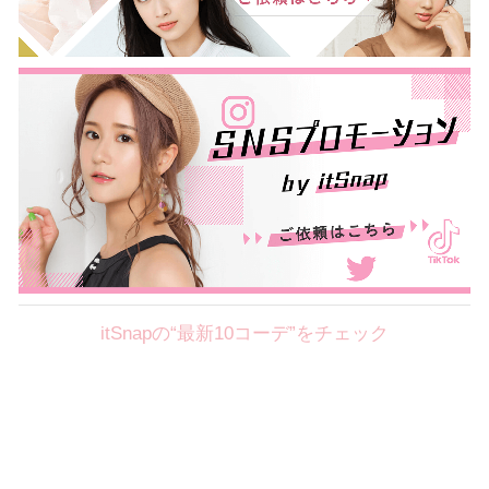
itSnapの“最新10コーデ”をチェック
Theme
8.7
【2026年8月(2／12)】
好印象を約束するミッドサマーの
Fri
旬スタイルに視線集中！ ＠東京