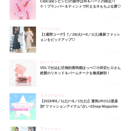
CipiCipi(シピシピ)の新作は羽＆ハートの限定パ
ケ！プランパー＆ティントで叶える※もちぷる唇♡
2026.8.6
ファッション
【1週間コーデ】7／28(火)〜8／1(土)最新ファッシ
ョンをピックアップ♡
2026.8.5
ビューティー
VDLで仕込む圧倒的透明感ほっぺ♡小田切ヒロさん
絶賛のリキッド＆バームチークを徹底解剖！
2026.8.4
ライフスタイル
【2026年8／1(土)〜8／15(土)】運気UPの12星座
別“ファッションアイテム”占い-itSnap Magazine-
2026.8.1
ファッション