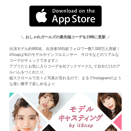
＼
おしゃれガールズの最先端コーデを19時に更新
／
出演モデル約800名、出演者SNS総フォロワー数7,000万人突破！
itSnapは旬のモデルやインフルエンサー、サロモなどのリアルな
コーデがチェックできます♫
アプリだとお気に入りコーデをit(ブックマーク)して自分だけのア
ルバムをつくれたり、
縦スクロールで次々と写真が見れるので、まるでInstagramのよう
な使い勝手で楽しめるよ☆