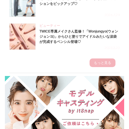
ションをピックアップ♡
2026.7.29
ビューティー
TWICE専属メイクさん監修！「Wonjungyo(ウォン
ジョンヨ)」からひと塗りでアイドルみたいな涙袋
が完成するペンシル登場♡
2023.3.23
もっと見る