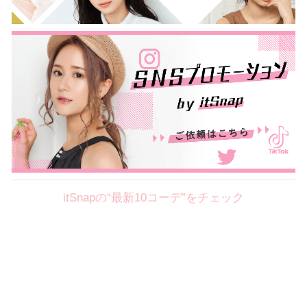
itSnapの“最新10コーデ”をチェック
Theme
8.7
【2026年8月(2／12)】
好印象を約束するミッドサマーの
Fri
旬スタイルに視線集中！ ＠東京