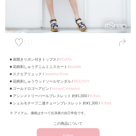
111
肩開きリボン付きトップス /
ROJITA
花柄刺しゅうデニムミニスカート /
jouetie
スクエアリュック /
Jewelna Rose
花柄刺しゅうウッドソールサンダル /
MOUSSY
ゴールドロゴヘアピン /
HoneyCinnamon
アシンメトリーパールブレスレット 約¥1,000 /
N.frais
シェルモチーフ二連チェーンブレスレット 約¥1,300 /
N.frais
アイテム、価格はすべて出演者の自己申告です。
この商品について
N.frais