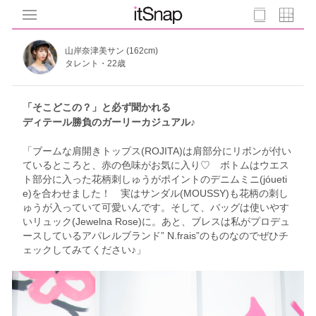
山岸奈津美サン (162cm)
タレント・22歳
「そこどこの？」と必ず聞かれる
ディテール勝負のガーリーカジュアル♪
「ブームな肩開きトップス(ROJITA)は肩部分にリボンが付い
ているところと、赤の色味がお気に入り♡ ボトムはウエス
ト部分に入った花柄刺しゅうがポイントのデニムミニ(jóueti
e)を合わせました！ 実はサンダル(MOUSSY)も花柄の刺し
ゅうが入っていて可愛いんです。そして、バッグは使いやす
いリュック(Jewelna Rose)に。あと、ブレスは私がプロデュ
ースしているアパレルブランド” N.frais”のものなのでぜひチ
ェックしてみてください♪」