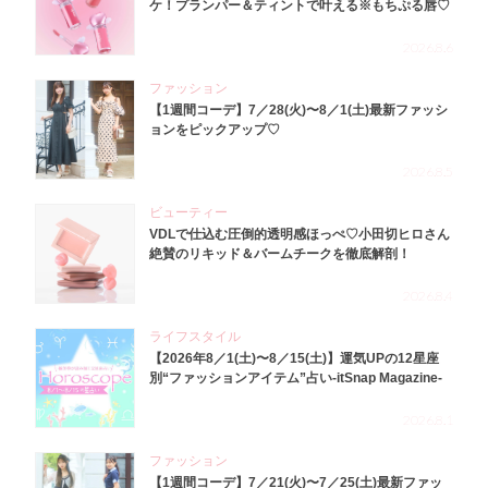
ケ！プランパー＆ティントで叶える※もちぷる唇♡
2026.8.6
ファッション
【1週間コーデ】7／28(火)〜8／1(土)最新ファッシ
ョンをピックアップ♡
2026.8.5
ビューティー
VDLで仕込む圧倒的透明感ほっぺ♡小田切ヒロさん
絶賛のリキッド＆バームチークを徹底解剖！
2026.8.4
ライフスタイル
【2026年8／1(土)〜8／15(土)】運気UPの12星座
別“ファッションアイテム”占い-itSnap Magazine-
2026.8.1
ファッション
【1週間コーデ】7／21(火)〜7／25(土)最新ファッ