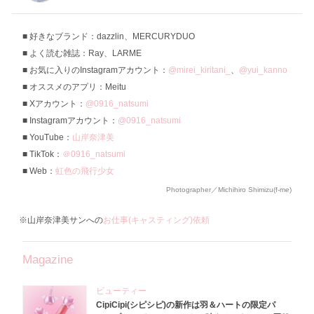
好きなブランド：dazzlin、MERCURYDUO
よく読む雑誌：Ray、LARME
お気に入りのInstagramアカウント：
@mirei_kiritani_
、
@yui_kanno
オススメのアプリ：Meitu
Xアカウント：
@0916_natsumi
Instagramアカウント：
@0916_natsumi
YouTube：
山岸奈津美
TikTok：
＠0916_natsumi
Web：
虹色の飛行少女
Photographer／Michihiro Shimizu(f-me)
※山岸奈津美サンへの
お仕事(キャスティング)依頼
Magazine
ビューティー
CipiCipi(シピシピ)の新作は羽＆ハートの限定パ